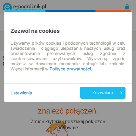
Rozkład Jazdy | Bilety
Bilety okresowe
Zezwól na cookies
Sucha
Szumiąca
zmień kryteria
Używamy plików cookies i podobnych technologii w celu
10.08.2026 | -- : --
świadczenia i ciągłego ulepszania naszych usług oraz
prezentowania promowanych usług zgodnie z
Sucha → Szumiąca
zainteresowaniami użytkowników. Wyrażoną zgodę
możesz w dowolnym momencie cofnąć lub zmienić.
Rozkład jazdy i bilety
Więcej informacji w
Polityce prywatności
.
Ustawienia
Zezwalam
Upss... Nie udało nam się
znaleźć połączeń.
Zmień kryteria i poszukaj połączeń
ponownie.