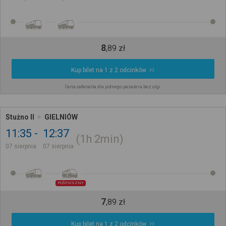
8
,
89
zł
Kup bilet na 1 z 2 odcinków
Cena całkowita dla jednego pasażera bez ulgi
Stużno II
GIELNIÓW
11:35
12:37
1h
2min
07 sierpnia
07 sierpnia
POŚPIESZNY
7
,
89
zł
Kup bilet na 1 z 2 odcinków