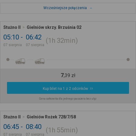
Wcześniejsze połączenia
Stużno II
Gielniów skrzy. Brzuśnia 02
05:10
06:42
1h
32min
07 sierpnia
07 sierpnia
7
,
39
zł
Kup bilet na 1 z 2 odcinków
Cena całkowita dla jednego pasażera bez ulgi
Stużno II
Gielniów Rożek 728/7/58
06:45
08:40
1h
55min
07 sierpnia
07 sierpnia