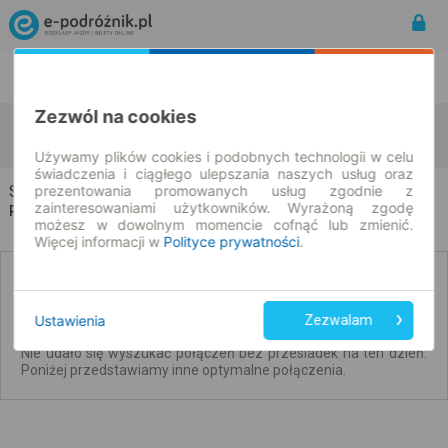
Rozkład Jazdy | Bilety
Bilety okresowe
Zezwól na cookies
Stużno
Gielniów
zmień kryteria
07.08.2026 | -- : --
Używamy plików cookies i podobnych technologii w celu
świadczenia i ciągłego ulepszania naszych usług oraz
prezentowania promowanych usług zgodnie z
Stużno → Gielniów
zainteresowaniami użytkowników. Wyrażoną zgodę
Rozkład jazdy i bilety
możesz w dowolnym momencie cofnąć lub zmienić.
Więcej informacji w
Polityce prywatności
.
Brak połączeń bezpośrednich. Sprawdź
połączenia z przesiadkami.
Ustawienia
Zezwalam
Nie udało się wyszukać połączeń bez przesiadek na ten dzień.
Poniżej przedstawiamy inne optymalne połączenia.