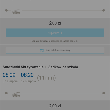
2
,
00
zł
Kup Bilet
Cena całkowita dla jednego pasażera bez ulgi
Kup bilet miesięczny
Studzianki Skrzyżowanie
Sadkowice szkoła
08:09
08:20
11min
07 sierpnia
07 sierpnia
2
,
00
zł