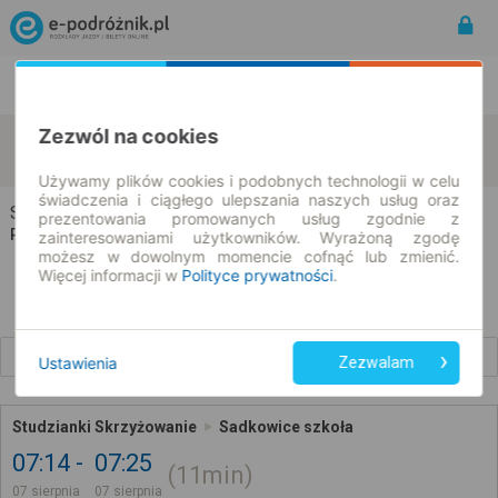
Rozkład Jazdy | Bilety
Bilety okresowe
Zezwól na cookies
Studzianki
Sadkowice
zmień kryteria
07.08.2026 | -- : --
Używamy plików cookies i podobnych technologii w celu
świadczenia i ciągłego ulepszania naszych usług oraz
Studzianki → Sadkowice
prezentowania promowanych usług zgodnie z
Rozkład jazdy i bilety
zainteresowaniami użytkowników. Wyrażoną zgodę
możesz w dowolnym momencie cofnąć lub zmienić.
Więcej informacji w
Polityce prywatności
.
Wcześniejsze połączenia
Ustawienia
Zezwalam
Studzianki Skrzyżowanie
Sadkowice szkoła
07:14
07:25
11min
07 sierpnia
07 sierpnia