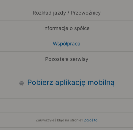
Rozkład jazdy / Przewoźnicy
Informacje o spółce
Współpraca
Pozostałe serwisy
Pobierz aplikację mobilną
Zauważyłeś błąd na stronie?
Zgłoś to
Copyright 2006-2026 by Teroplan S.A.