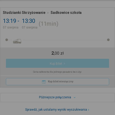
Studzianki Skrzyżowanie
Sadkowice szkoła
13:19
13:30
11min
07 sierpnia
07 sierpnia
2
,
00
zł
Kup Bilet
Cena całkowita dla jednego pasażera bez ulgi
Kup bilet miesięczny
Późniejsze połączenia
Sprawdź, jak ustalamy wyniki wyszukiwania