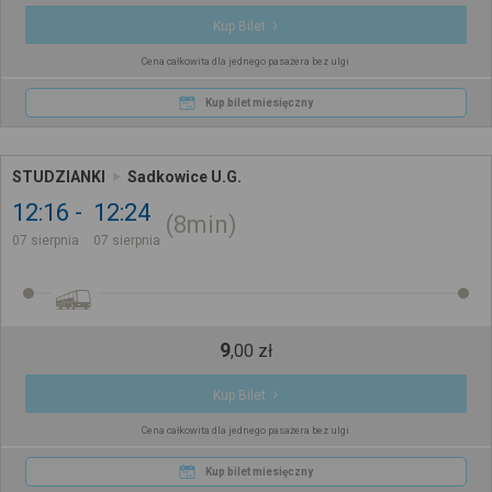
Kup Bilet
Cena całkowita dla jednego pasażera bez ulgi
Kup bilet miesięczny
STUDZIANKI
Sadkowice U.G.
12:16
12:24
8min
07 sierpnia
07 sierpnia
9
,
00
zł
Kup Bilet
Cena całkowita dla jednego pasażera bez ulgi
Kup bilet miesięczny