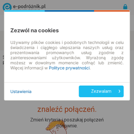
Rozkład Jazdy | Bilety
Bilety okresowe
Zezwól na cookies
Strzyżewo
Lutol Mokry
zmień kryteria
Używamy plików cookies i podobnych technologii w celu
11.08.2026 | -- : --
świadczenia i ciągłego ulepszania naszych usług oraz
prezentowania promowanych usług zgodnie z
Strzyżewo → Lutol Mokry
zainteresowaniami użytkowników. Wyrażoną zgodę
możesz w dowolnym momencie cofnąć lub zmienić.
Rozkład jazdy i bilety
Więcej informacji w
Polityce prywatności
.
Ustawienia
Zezwalam
Upss... Nie udało nam się
znaleźć połączeń.
Zmień kryteria i poszukaj połączeń
ponownie.