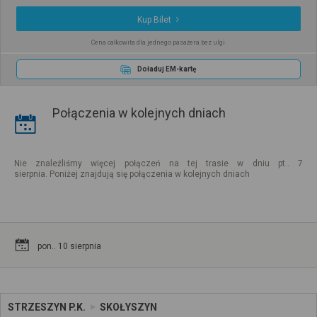
Kup Bilet
Cena całkowita dla jednego pasażera bez ulgi
Doładuj EM-kartę
Połączenia w kolejnych dniach
Nie znaleźliśmy więcej połączeń na tej trasie w dniu pt.. 7
sierpnia. Poniżej znajdują się połączenia w kolejnych dniach
pon.. 10 sierpnia
STRZESZYN P.K.
SKOŁYSZYN