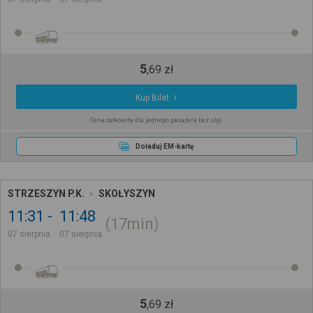
5
,
69
zł
Kup Bilet
Cena całkowita dla jednego pasażera bez ulgi
Doładuj EM-kartę
STRZESZYN P.K.
SKOŁYSZYN
11:31
11:48
17min
07 sierpnia
07 sierpnia
5
,
69
zł