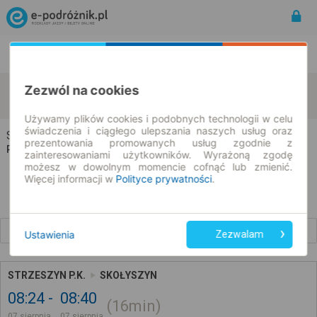
Rozkład Jazdy | Bilety
Bilety okresowe
Strzeszyn
Skołyszyn
Zezwól na cookies
zmień kryteria
07.08.2026 | -- : --
Używamy plików cookies i podobnych technologii w celu
świadczenia i ciągłego ulepszania naszych usług oraz
Strzeszyn → Skołyszyn
prezentowania promowanych usług zgodnie z
Rozkład jazdy i bilety
zainteresowaniami użytkowników. Wyrażoną zgodę
możesz w dowolnym momencie cofnąć lub zmienić.
Więcej informacji w
Polityce prywatności
.
Wcześniejsze połączenia
Ustawienia
Zezwalam
STRZESZYN P.K.
SKOŁYSZYN
08:24
08:40
16min
07 sierpnia
07 sierpnia