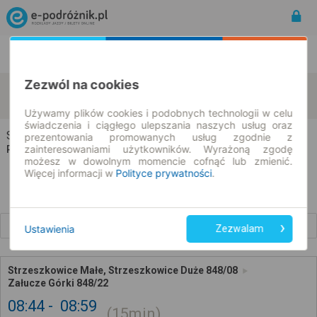
Rozkład Jazdy | Bilety
Bilety okresowe
Zezwól na cookies
Strzeszkowice Małe
Załucze
zmień kryteria
07.08.2026 | -- : --
Używamy plików cookies i podobnych technologii w celu
świadczenia i ciągłego ulepszania naszych usług oraz
Strzeszkowice Małe → Załucze
prezentowania promowanych usług zgodnie z
zainteresowaniami użytkowników. Wyrażoną zgodę
Rozkład jazdy i bilety
możesz w dowolnym momencie cofnąć lub zmienić.
Więcej informacji w
Polityce prywatności
.
Wcześniejsze połączenia
Ustawienia
Zezwalam
Strzeszkowice Małe, Strzeszkowice Duże 848/08
Załucze Górki 848/22
08:44
08:59
15min