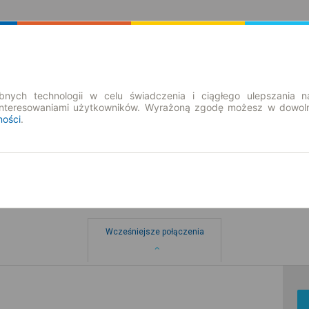
Rozkład Jazdy | Bilety
Bilety okresowe
nych technologii w celu świadczenia i ciągłego ulepszania n
interesowaniami użytkowników. Wyrażoną zgodę możesz w dowoln
ności
.
Wcześniejsze połączenia