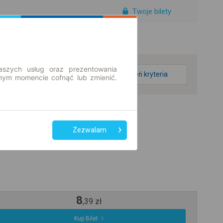
Twoje bilety
aszych usług oraz prezentowania
zmień kryteria
ym momencie cofnąć lub zmienić.
Zezwalam
8
,
39
zł
Kup Bilet