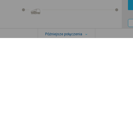
Późniejsze połączenia
Zapisz się do newslettera!
Bądź na bieżąco z nowościami i
promocjami oraz otrzymaj
kod
promocyjny
Zapisz się