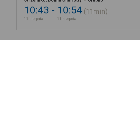
Strzelinko, Dolina Charlotty
Grabno
10:43
10:54
11min
11 sierpnia
11 sierpnia