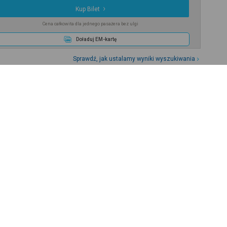
Kup Bilet
Cena całkowita dla jednego pasażera bez ulgi
Doładuj EM-kartę
Sprawdź, jak ustalamy wyniki wyszukiwania