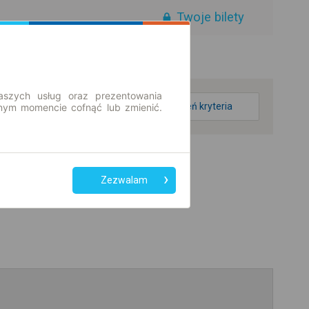
Twoje bilety
aszych usług oraz prezentowania
zmień kryteria
ym momencie cofnąć lub zmienić.
Zezwalam