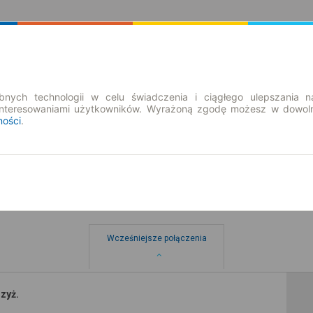
Rozkład Jazdy | Bilety
Bilety okresowe
nych technologii w celu świadczenia i ciągłego ulepszania n
interesowaniami użytkowników. Wyrażoną zgodę możesz w dowoln
ności
.
Wcześniejsze połączenia
zyż.