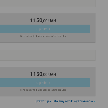
1150
,
00
UAH
Kup Bilet
Cena całkowita dla jednego pasażera bez ulgi
1150
,
00
UAH
Kup Bilet
Cena całkowita dla jednego pasażera bez ulgi
Sprawdź, jak ustalamy wyniki wyszukiwania