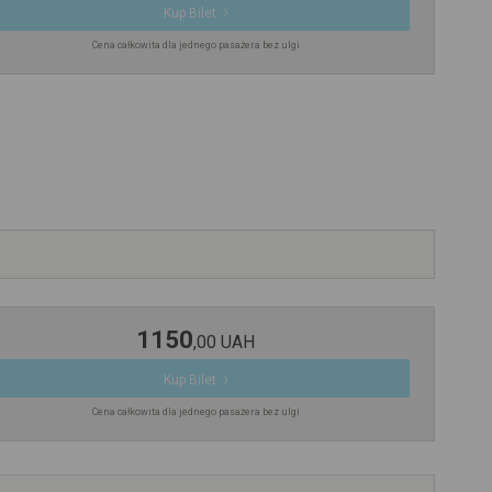
Kup Bilet
Cena całkowita dla jednego pasażera bez ulgi
1150
,
00
UAH
Kup Bilet
Cena całkowita dla jednego pasażera bez ulgi