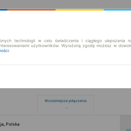
Rozkład Jazdy | Bilety
Bilety okresowe
nych technologii w celu świadczenia i ciągłego ulepszania n
interesowaniami użytkowników. Wyrażoną zgodę możesz w dowoln
ności
.
Wcześniejsze połączenia
ja, Polska