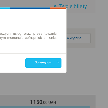
Twoje bilety
aszych usług oraz prezentowania
ym momencie cofnąć lub zmienić.
zmień kryteria
Zezwalam
1150
,
00
UAH