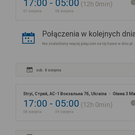
17:00
05:00
12h
0min
07 sierpnia
08 sierpnia
Połączenia w kolejnych dni
Nie znaleźliśmy więcej połączeń na tej trasie w dniu pt.
sob.. 8 sierpnia
Stryi, Стрий, АС-1 Вокзальна 7б, Ukraina
Oława 3 Ma
17:00
05:00
12h
0min
08 sierpnia
09 sierpnia