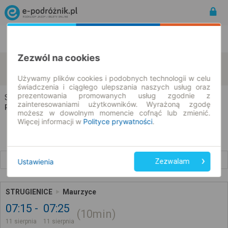
Rozkład Jazdy | Bilety
Bilety okresowe
Zezwól na cookies
Strugienice
Maurzyce
zmień kryteria
11.08.2026 | -- : --
Używamy plików cookies i podobnych technologii w celu
świadczenia i ciągłego ulepszania naszych usług oraz
prezentowania promowanych usług zgodnie z
Strugienice → Maurzyce
zainteresowaniami użytkowników. Wyrażoną zgodę
Rozkład jazdy i bilety
możesz w dowolnym momencie cofnąć lub zmienić.
Więcej informacji w
Polityce prywatności
.
Wcześniejsze połączenia
Ustawienia
Zezwalam
STRUGIENICE
Maurzyce
07:15
07:25
10min
11 sierpnia
11 sierpnia