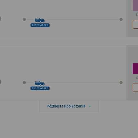
D
ADRES-ADRES
D
ADRES-ADRES
Późniejsze połączenia