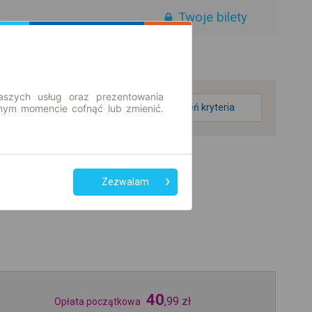
Twoje bilety
aszych usług oraz prezentowania
zmień kryteria
ym momencie cofnąć lub zmienić.
Zezwalam
40
,
99
zł
Opłata początkowa