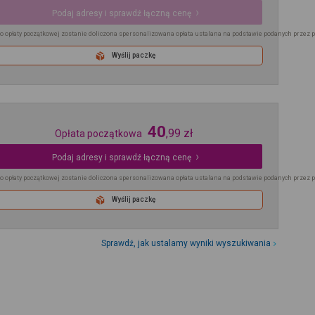
Podaj adresy i sprawdź łączną cenę
o opłaty początkowej zostanie doliczona spersonalizowana opłata ustalana na podstawie podanych przez 
Wyślij paczkę
40
,
99
zł
Opłata początkowa
Podaj adresy i sprawdź łączną cenę
o opłaty początkowej zostanie doliczona spersonalizowana opłata ustalana na podstawie podanych przez 
Wyślij paczkę
Sprawdź, jak ustalamy wyniki wyszukiwania