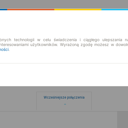
Rozkład Jazdy | Bilety
Bilety okresowe
nych technologii w celu świadczenia i ciągłego ulepszania n
interesowaniami użytkowników. Wyrażoną zgodę możesz w dowoln
ności
.
Wcześniejsze połączenia