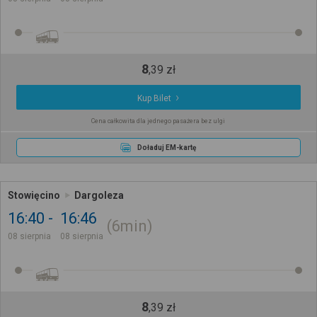
8
,
39
zł
Kup Bilet
Cena całkowita dla jednego pasażera bez ulgi
Doładuj EM-kartę
Stowięcino
Dargoleza
16:40
16:46
6min
08 sierpnia
08 sierpnia
8
,
39
zł