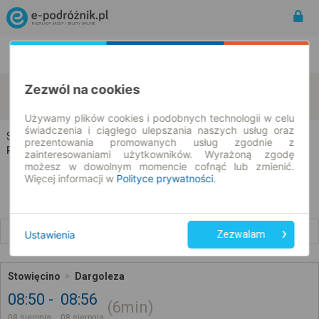
Rozkład Jazdy | Bilety
Bilety okresowe
Zezwól na cookies
Stowięcino
Dargoleza
zmień kryteria
08.08.2026 | -- : --
Używamy plików cookies i podobnych technologii w celu
świadczenia i ciągłego ulepszania naszych usług oraz
Stowięcino → Dargoleza
prezentowania promowanych usług zgodnie z
Rozkład jazdy i bilety
zainteresowaniami użytkowników. Wyrażoną zgodę
możesz w dowolnym momencie cofnąć lub zmienić.
Więcej informacji w
Polityce prywatności
.
Wcześniejsze połączenia
Ustawienia
Zezwalam
Stowięcino
Dargoleza
08:50
08:56
6min
08 sierpnia
08 sierpnia