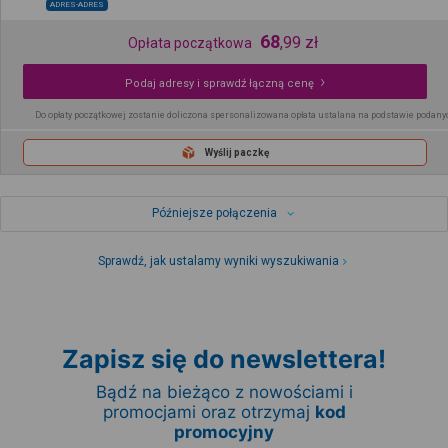
ADRES-ADRES
68
,
99
zł
Opłata początkowa
Podaj adresy i sprawdź łączną cenę
Do opłaty początkowej zostanie doliczona spersonalizowana opłata ustalana na podstawie podany
Wyślij paczkę
Późniejsze połączenia
Sprawdź, jak ustalamy wyniki wyszukiwania
Zapisz się do newslettera!
Bądź na bieżąco z nowościami i
promocjami oraz otrzymaj
kod
promocyjny