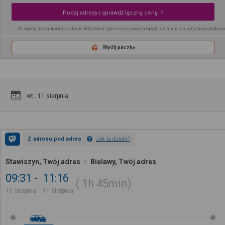
Podaj adresy i sprawdź łączną cenę
Do opłaty początkowej zostanie doliczona spersonalizowana opłata ustalana na podstawie podany
Wyślij paczkę
wt.. 11 sierpnia
Z adresu pod adres
Jak to działa?
Stawiszyn, Twój adres
Bielawy, Twój adres
09:31
11:16
1h
45min
11 sierpnia
11 sierpnia