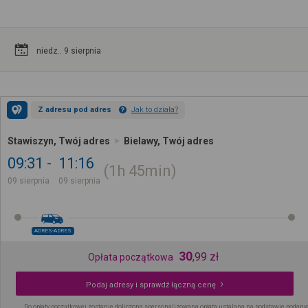
niedz.. 9 sierpnia
Z adresu pod adres
Jak to działa?
Stawiszyn, Twój adres
Bielawy, Twój adres
09:31
11:16
1h
45min
09 sierpnia
09 sierpnia
ADRES-ADRES
30
,
99
zł
Opłata początkowa
Podaj adresy i sprawdź łączną cenę
Do opłaty początkowej zostanie doliczona spersonalizowana opłata ustalana na podstawie podany