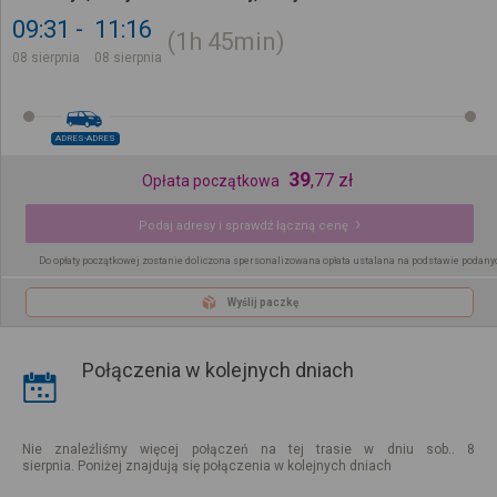
09:31
11:16
1h
45min
08 sierpnia
08 sierpnia
ADRES-ADRES
39
,
77
zł
Opłata początkowa
Podaj adresy i sprawdź łączną cenę
Do opłaty początkowej zostanie doliczona spersonalizowana opłata ustalana na podstawie podany
Wyślij paczkę
Połączenia w kolejnych dniach
Nie znaleźliśmy więcej połączeń na tej trasie w dniu sob.. 8
sierpnia. Poniżej znajdują się połączenia w kolejnych dniach