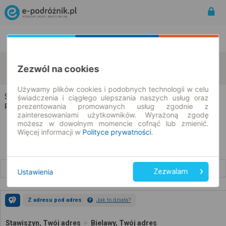
Rozkład Jazdy | Bilety
Bilety okresowe
Stawiszyn
Bielawy
Zezwól na cookies
zmień kryteria
08.08.2026 | -- : --
Używamy plików cookies i podobnych technologii w celu
Stawiszyn → Bielawy
świadczenia i ciągłego ulepszania naszych usług oraz
prezentowania promowanych usług zgodnie z
Rozkład jazdy i bilety
zainteresowaniami użytkowników. Wyrażoną zgodę
możesz w dowolnym momencie cofnąć lub zmienić.
Więcej informacji w
Polityce prywatności
.
Wcześniejsze połączenia
Ustawienia
Zezwalam
Z adresu pod adres
Jak to działa?
Stawiszyn, Twój adres
Bielawy, Twój adres