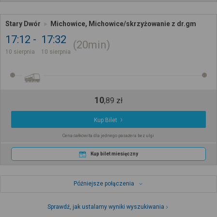
Stary Dwór
Michowice, Michowice/skrzyżowanie z dr.gm
17:12
17:32
20min
10 sierpnia
10 sierpnia
10
,
89
zł
Kup Bilet
Cena całkowita dla jednego pasażera bez ulgi
Kup bilet miesięczny
Późniejsze połączenia
Sprawdź, jak ustalamy wyniki wyszukiwania