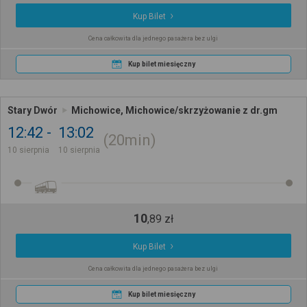
Kup Bilet
Cena całkowita dla jednego pasażera bez ulgi
Kup bilet miesięczny
Stary Dwór
Michowice, Michowice/skrzyżowanie z dr.gm
12:42
13:02
20min
10 sierpnia
10 sierpnia
10
,
89
zł
Kup Bilet
Cena całkowita dla jednego pasażera bez ulgi
Kup bilet miesięczny