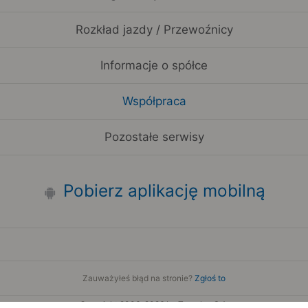
Rozkład jazdy / Przewoźnicy
Informacje o spółce
Współpraca
Pozostałe serwisy
Pobierz aplikację mobilną
Zauważyłeś błąd na stronie?
Zgłoś to
Copyright 2006-2026 by Teroplan S.A.