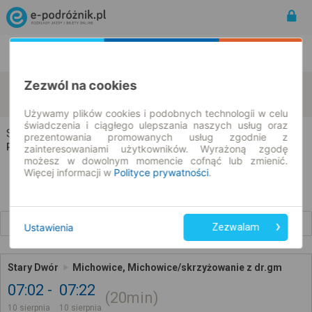
Rozkład Jazdy | Bilety
Bilety okresowe
Zezwól na cookies
Stary Dwór
Michowice
zmień kryteria
10.08.2026 | -- : --
Używamy plików cookies i podobnych technologii w celu
świadczenia i ciągłego ulepszania naszych usług oraz
Stary Dwór → Michowice
prezentowania promowanych usług zgodnie z
Rozkład jazdy i bilety
zainteresowaniami użytkowników. Wyrażoną zgodę
możesz w dowolnym momencie cofnąć lub zmienić.
Więcej informacji w
Polityce prywatności
.
Wcześniejsze połączenia
Ustawienia
Zezwalam
Stary Dwór
Michowice, Michowice/skrzyżowanie z dr.gm
07:02
07:22
20min
10 sierpnia
10 sierpnia