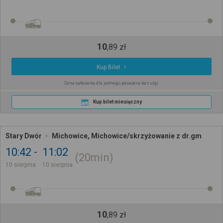
10
,
89
zł
Kup Bilet
Cena całkowita dla jednego pasażera bez ulgi
Kup bilet miesięczny
Stary Dwór
Michowice, Michowice/skrzyżowanie z dr.gm
10:42
11:02
20min
10 sierpnia
10 sierpnia
10
,
89
zł