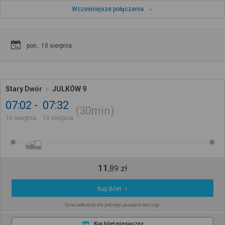
Wcześniejsze połączenia
pon.. 10 sierpnia
Stary Dwór
JULKÓW 9
07:02
07:32
30min
10 sierpnia
10 sierpnia
11
,
89
zł
Kup Bilet
Cena całkowita dla jednego pasażera bez ulgi
Kup bilet miesięczny