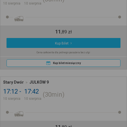
10 sierpnia
10 sierpnia
11
,
89
zł
Kup Bilet
Cena całkowita dla jednego pasażera bez ulgi
Kup bilet miesięczny
Stary Dwór
JULKÓW 9
17:12
17:42
30min
10 sierpnia
10 sierpnia
11