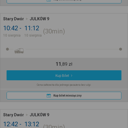
Stary Dwór
JULKÓW 9
10:42
11:12
30min
10 sierpnia
10 sierpnia
11
,
89
zł
Kup Bilet
Cena całkowita dla jednego pasażera bez ulgi
Kup bilet miesięczny
Stary Dwór
JULKÓW 9
12:42
13:12
30min