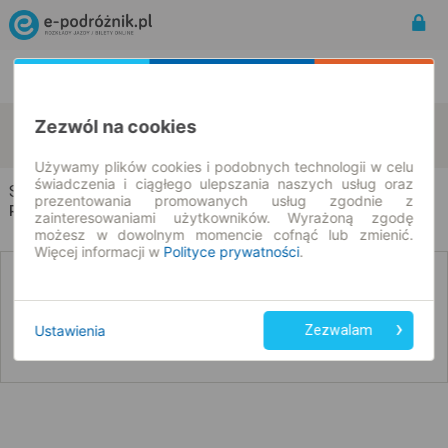
Rozkład Jazdy | Bilety
Bilety okresowe
Stary Dwór
Julków
Zezwól na cookies
zmień kryteria
08.08.2026 | -- : --
Używamy plików cookies i podobnych technologii w celu
świadczenia i ciągłego ulepszania naszych usług oraz
Stary Dwór → Julków
prezentowania promowanych usług zgodnie z
Rozkład jazdy i bilety
zainteresowaniami użytkowników. Wyrażoną zgodę
możesz w dowolnym momencie cofnąć lub zmienić.
Więcej informacji w
Polityce prywatności
.
Nie znaleźliśmy połączeń na podany dzień
Ustawienia
Zezwalam
Poniżej przedstawiamy dostępne połączenia z innych dat