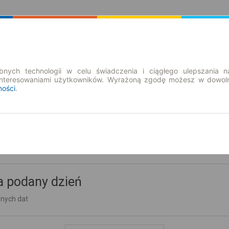
Rozkład Jazdy | Bilety
Bilety okresowe
nych technologii w celu świadczenia i ciągłego ulepszania n
interesowaniami użytkowników. Wyrażoną zgodę możesz w dowoln
ności
.
a podany dzień
nnych dat