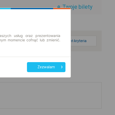
Twoje bilety
aszych usług oraz prezentowania
ym momencie cofnąć lub zmienić.
zmień kryteria
Zezwalam