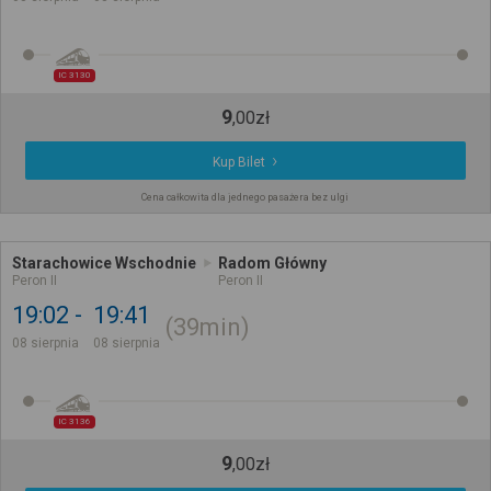
IC 3130
9
,
00
zł
Kup Bilet
Cena całkowita dla jednego pasażera bez ulgi
Starachowice Wschodnie
Radom Główny
Peron II
Peron II
19:02
19:41
39min
08 sierpnia
08 sierpnia
IC 3136
9
,
00
zł