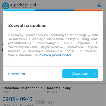
Rozkład Jazdy | Bilety
Bilety okresowe
Zezwól na cookies
Starachowice
Radom
zmień kryteria
08.08.2026 | -- : --
Używamy plików cookies i podobnych technologii w celu
świadczenia i ciągłego ulepszania naszych usług oraz
prezentowania promowanych usług zgodnie z
Starachowice → Radom
zainteresowaniami użytkowników. Wyrażoną zgodę
Rozkład jazdy i bilety
możesz w dowolnym momencie cofnąć lub zmienić.
Więcej informacji w
Polityce prywatności
.
Wcześniejsze połączenia
Ustawienia
Zezwalam
Starachowice Wschodnie
Radom Główny
Peron II
Peron II
09:05
09:43
38min
08 sierpnia
08 sierpnia