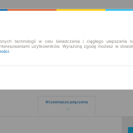
Rozkład Jazdy | Bilety
Bilety okresowe
nych technologii w celu świadczenia i ciągłego ulepszania n
interesowaniami użytkowników. Wyrażoną zgodę możesz w dowoln
ności
.
Wcześniejsze połączenia