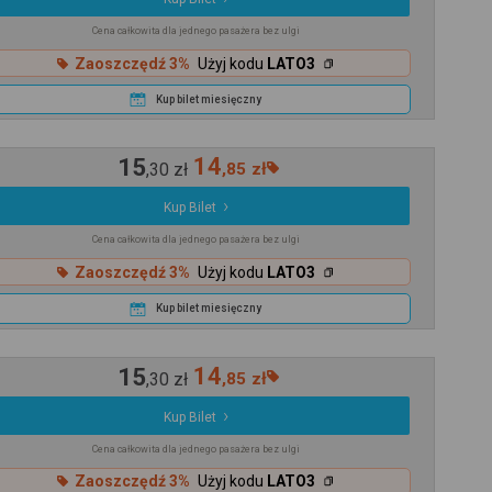
Cena całkowita dla jednego pasażera bez ulgi
Zaoszczędź 3%
Użyj kodu
LATO3
Kup bilet miesięczny
15
14
,
30
zł
,
85
zł
Kup Bilet
Cena całkowita dla jednego pasażera bez ulgi
Zaoszczędź 3%
Użyj kodu
LATO3
Kup bilet miesięczny
15
14
,
30
zł
,
85
zł
Kup Bilet
Cena całkowita dla jednego pasażera bez ulgi
Zaoszczędź 3%
Użyj kodu
LATO3