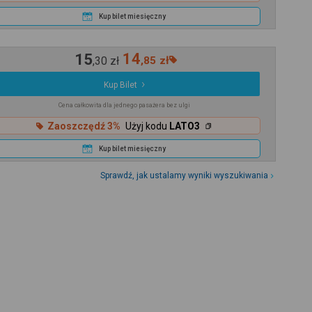
Kup bilet miesięczny
15
14
,
30
zł
,
85
zł
Kup Bilet
Cena całkowita dla jednego pasażera bez ulgi
Zaoszczędź 3%
Użyj kodu
LATO3
Kup bilet miesięczny
Sprawdź, jak ustalamy wyniki wyszukiwania