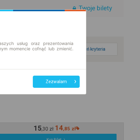
Twoje bilety
aszych usług oraz prezentowania
ym momencie cofnąć lub zmienić.
zmień kryteria
Zezwalam
15
14
,
30
zł
,
85
zł
Kup Bilet