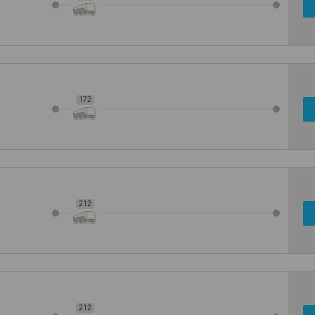
172
212
212