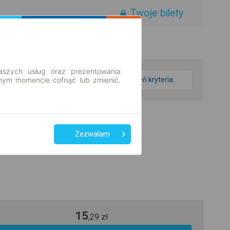
Twoje bilety
aszych usług oraz prezentowania
ym momencie cofnąć lub zmienić.
zmień kryteria
Zezwalam
15
,
29
zł