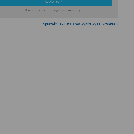
Kup Bilet
Cena całkowita dla jednego pasażera bez ulgi
Sprawdź, jak ustalamy wyniki wyszukiwania