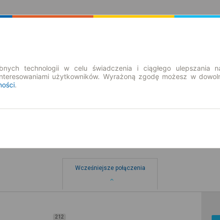
Rozkład Jazdy | Bilety
Bilety okresowe
nych technologii w celu świadczenia i ciągłego ulepszania n
interesowaniami użytkowników. Wyrażoną zgodę możesz w dowoln
ności
.
Wcześniejsze połączenia
212