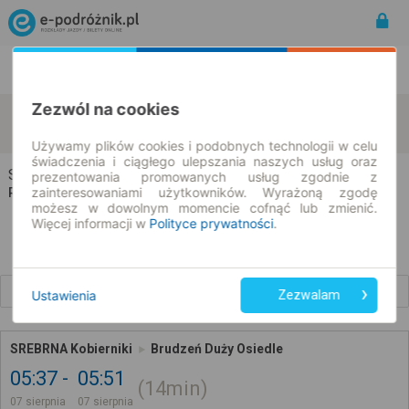
Rozkład Jazdy | Bilety
Bilety okresowe
Zezwól na cookies
Srebrna
Brudzeń Duży
zmień kryteria
07.08.2026 | -- : --
Używamy plików cookies i podobnych technologii w celu
świadczenia i ciągłego ulepszania naszych usług oraz
Srebrna → Brudzeń Duży
prezentowania promowanych usług zgodnie z
zainteresowaniami użytkowników. Wyrażoną zgodę
Rozkład jazdy i bilety
możesz w dowolnym momencie cofnąć lub zmienić.
Więcej informacji w
Polityce prywatności
.
Wcześniejsze połączenia
Ustawienia
Zezwalam
SREBRNA Kobierniki
Brudzeń Duży Osiedle
05:37
05:51
14min
07 sierpnia
07 sierpnia