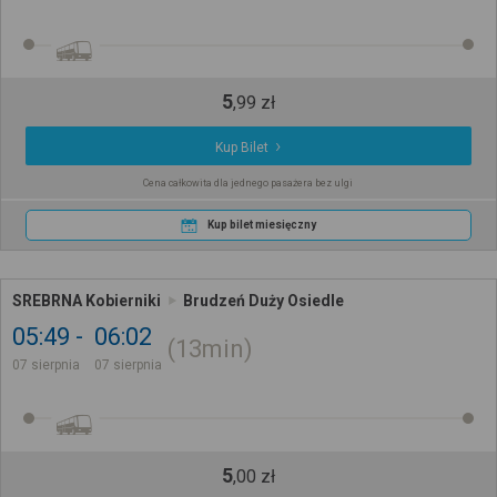
5
,
99
zł
Kup Bilet
Cena całkowita dla jednego pasażera bez ulgi
Kup bilet miesięczny
SREBRNA Kobierniki
Brudzeń Duży Osiedle
05:49
06:02
13min
07 sierpnia
07 sierpnia
5
,
00
zł