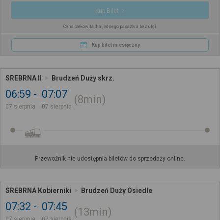
Kup Bilet
Cena całkowita dla jednego pasażera bez ulgi
Kup bilet miesięczny
SREBRNA II
Brudzeń Duży skrz.
06:59
07:07
8min
07 sierpnia
07 sierpnia
Przewoźnik nie udostępnia biletów do sprzedaży online.
SREBRNA Kobierniki
Brudzeń Duży Osiedle
07:32
07:45
13min
07 sierpnia
07 sierpnia