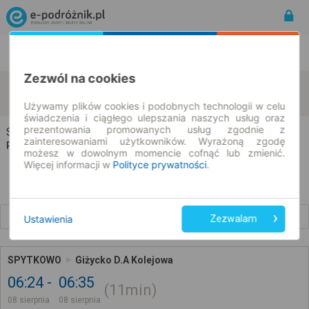
Rozkład Jazdy | Bilety
Bilety okresowe
Zezwól na cookies
Spytkowo
Giżycko
zmień kryteria
08.08.2026 | -- : --
Używamy plików cookies i podobnych technologii w celu
świadczenia i ciągłego ulepszania naszych usług oraz
prezentowania promowanych usług zgodnie z
Spytkowo → Giżycko
zainteresowaniami użytkowników. Wyrażoną zgodę
Rozkład jazdy i bilety
możesz w dowolnym momencie cofnąć lub zmienić.
Więcej informacji w
Polityce prywatności
.
Wcześniejsze połączenia
Ustawienia
Zezwalam
SPYTKOWO
Giżycko D.A Kolejowa
06:24
06:35
11min
08 sierpnia
08 sierpnia