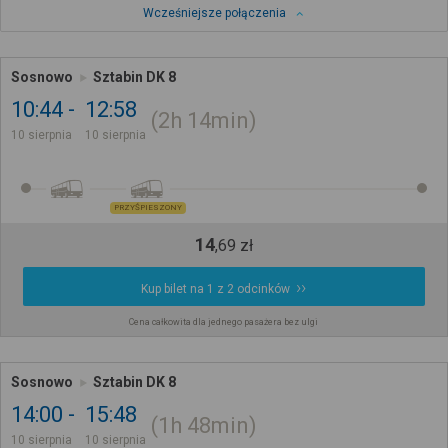
Wcześniejsze połączenia
Sosnowo
Sztabin DK 8
10:44
12:58
2h
14min
10 sierpnia
10 sierpnia
PRZYŚPIESZONY
14
,
69
zł
Kup bilet na 1 z 2 odcinków
Cena całkowita dla jednego pasażera bez ulgi
Sosnowo
Sztabin DK 8
14:00
15:48
1h
48min
10 sierpnia
10 sierpnia