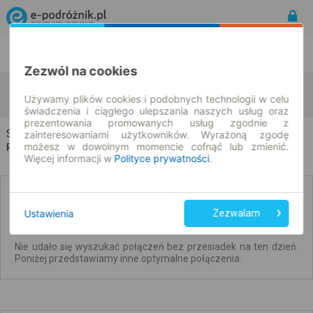
Rozkład Jazdy | Bilety
Bilety okresowe
Zezwól na cookies
Sosnowo
Sztabin
zmień kryteria
Używamy plików cookies i podobnych technologii w celu
10.08.2026 | -- : --
świadczenia i ciągłego ulepszania naszych usług oraz
prezentowania promowanych usług zgodnie z
Sosnowo → Sztabin
zainteresowaniami użytkowników. Wyrażoną zgodę
możesz w dowolnym momencie cofnąć lub zmienić.
Rozkład jazdy i bilety
Więcej informacji w
Polityce prywatności
.
Brak połączeń bezpośrednich. Sprawdź
połączenia z przesiadkami.
Ustawienia
Zezwalam
Nie udało się wyszukać połączeń bez przesiadek na ten dzień.
Poniżej przedstawiamy inne optymalne połączenia.