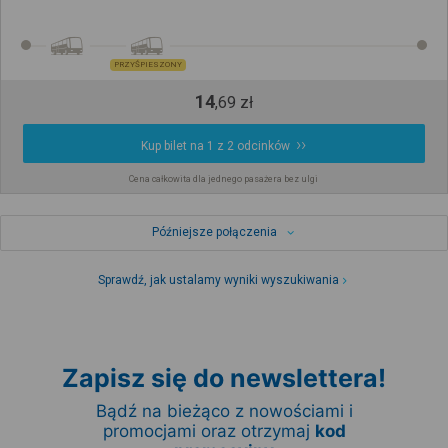
PRZYŚPIESZONY
14
,
69
zł
Kup bilet na 1 z 2 odcinków
Cena całkowita dla jednego pasażera bez ulgi
Późniejsze połączenia
Sprawdź, jak ustalamy wyniki wyszukiwania
Zapisz się do newslettera!
Bądź na bieżąco z nowościami i
promocjami oraz otrzymaj
kod