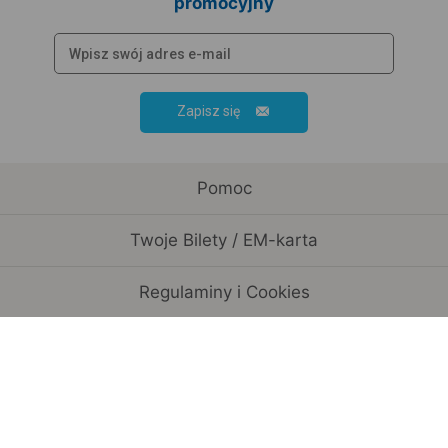
promocyjny
Zapisz się
Pomoc
Twoje Bilety / EM-karta
Regulaminy i Cookies
Rozkład jazdy / Przewoźnicy
Informacje o spółce