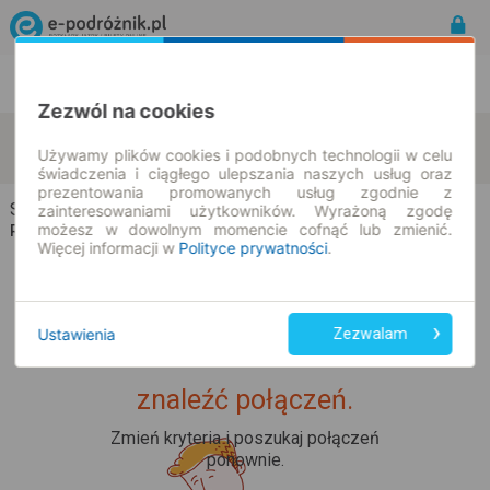
Rozkład Jazdy | Bilety
Bilety okresowe
Zezwól na cookies
Sośno
Komierowo
zmień kryteria
Używamy plików cookies i podobnych technologii w celu
08.08.2026 | -- : --
świadczenia i ciągłego ulepszania naszych usług oraz
prezentowania promowanych usług zgodnie z
Sośno → Komierowo
zainteresowaniami użytkowników. Wyrażoną zgodę
możesz w dowolnym momencie cofnąć lub zmienić.
Rozkład jazdy i bilety
Więcej informacji w
Polityce prywatności
.
Ustawienia
Zezwalam
Upss... Nie udało nam się
znaleźć połączeń.
Zmień kryteria i poszukaj połączeń
ponownie.