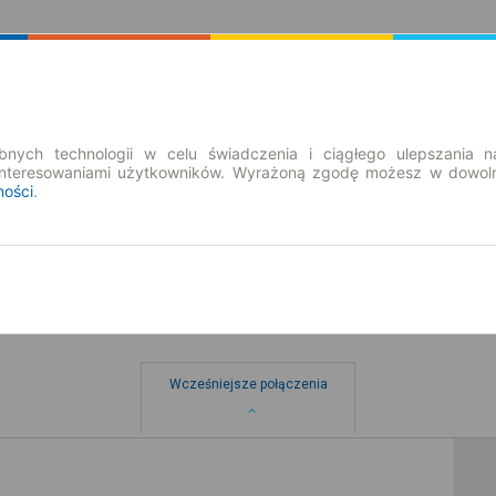
Rozkład Jazdy | Bilety
Bilety okresowe
nych technologii w celu świadczenia i ciągłego ulepszania n
interesowaniami użytkowników. Wyrażoną zgodę możesz w dowoln
ności
.
Wcześniejsze połączenia