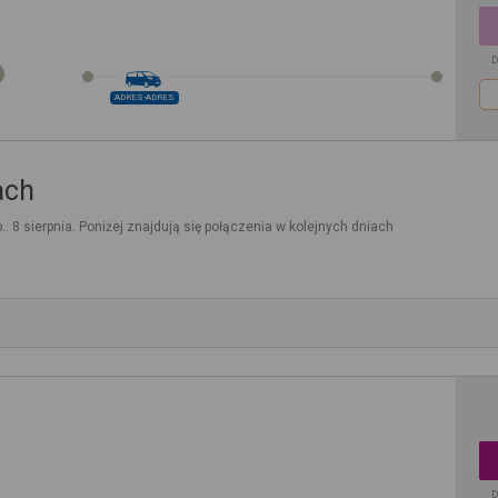
D
ADRES-ADRES
ach
.. 8 sierpnia. Poniżej znajdują się połączenia w kolejnych dniach
D