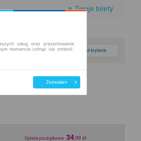
Twoje bilety
aszych usług oraz prezentowania
ym momencie cofnąć lub zmienić.
zmień kryteria
Zezwalam
34
,
99
zł
Opłata początkowa