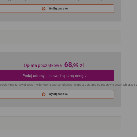
Wyślij paczkę
68
,
99
zł
Opłata początkowa
Podaj adresy i sprawdź łączną cenę
o opłaty początkowej zostanie doliczona spersonalizowana opłata ustalana na podstawie podanych przez 
Wyślij paczkę