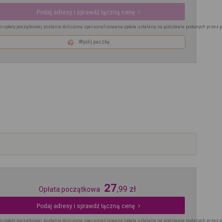
Podaj adresy i sprawdź łączną cenę
o opłaty początkowej zostanie doliczona spersonalizowana opłata ustalana na podstawie podanych przez 
Wyślij paczkę
27
,
99
zł
Opłata początkowa
Podaj adresy i sprawdź łączną cenę
o opłaty początkowej zostanie doliczona spersonalizowana opłata ustalana na podstawie podanych przez 