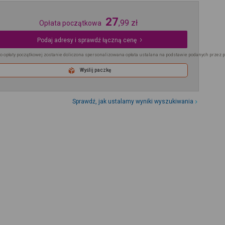
27
,
99
zł
Opłata początkowa
Podaj adresy i sprawdź łączną cenę
o opłaty początkowej zostanie doliczona spersonalizowana opłata ustalana na podstawie podanych przez 
Wyślij paczkę
Sprawdź, jak ustalamy wyniki wyszukiwania