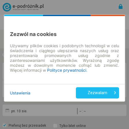
Rozkład Jazdy | Bilety
Bilety okresowe
Zezwól na cookies
zmień kryteria
Używamy plików cookies i podobnych technologii w celu
świadczenia i ciągłego ulepszania naszych usług oraz
prezentowania promowanych usług zgodnie z
w jedną stronę
w obie strony
zainteresowaniami użytkowników. Wyrażoną zgodę
możesz w dowolnym momencie cofnąć lub zmienić.
Więcej informacji w
Polityce prywatności
.
Z
DO
Ustawienia
Zezwalam
pn. 10 sie.
-- : --
Preferuj bez przesiadek
Tylko bilet online