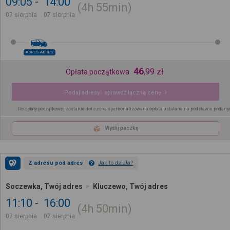
09:05
14:00
4h
55min
07 sierpnia
07 sierpnia
ADRES-ADRES
46
,
99
zł
Opłata początkowa
Podaj adresy i sprawdź łączną cenę
Do opłaty początkowej zostanie doliczona spersonalizowana opłata ustalana na podstawie podany
Wyślij paczkę
Z adresu pod adres
Jak to działa?
Soczewka, Twój adres
Kluczewo, Twój adres
11:10
16:00
4h
50min
07 sierpnia
07 sierpnia