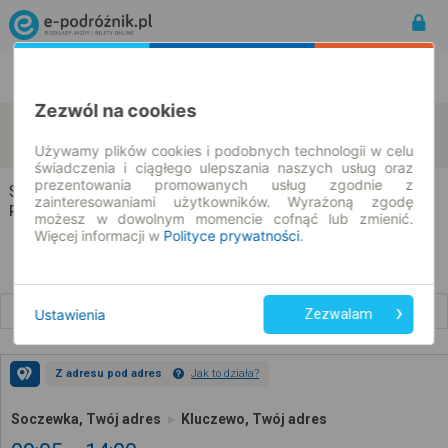
Rozkład Jazdy | Bilety
Bilety okresowe
Zezwól na cookies
Soczewka
Kluczewo
zmień kryteria
07.08.2026 | -- : --
Używamy plików cookies i podobnych technologii w celu
świadczenia i ciągłego ulepszania naszych usług oraz
prezentowania promowanych usług zgodnie z
Soczewka → Kluczewo
zainteresowaniami użytkowników. Wyrażoną zgodę
Rozkład jazdy i bilety
możesz w dowolnym momencie cofnąć lub zmienić.
Więcej informacji w
Polityce prywatności
.
Wcześniejsze połączenia
Ustawienia
Zezwalam
Z adresu pod adres
Jak to działa?
Soczewka, Twój adres
Kluczewo, Twój adres