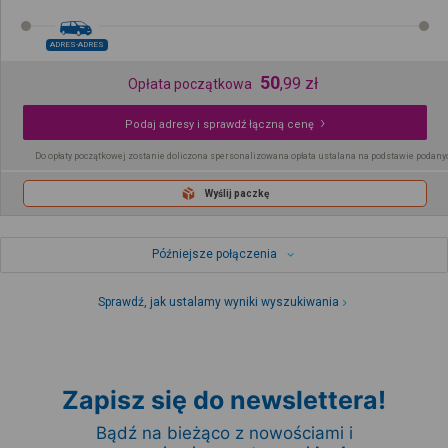
ADRES-ADRES
50
,
99
zł
Opłata początkowa
Podaj adresy i sprawdź łączną cenę
Do opłaty początkowej zostanie doliczona spersonalizowana opłata ustalana na podstawie podany
Wyślij paczkę
Późniejsze połączenia
Sprawdź, jak ustalamy wyniki wyszukiwania
Zapisz się do newslettera!
Bądź na bieżąco z nowościami i