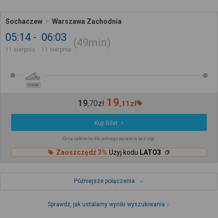
Sochaczew
Warszawa Zachodnia
05:14
06:03
49min
11 sierpnia
11 sierpnia
OSOB.
19
19
,
70
zł
,
11
zł
Kup Bilet
Cena całkowita dla jednego pasażera bez ulgi
Zaoszczędź 3%
Użyj kodu
LATO3
Późniejsze połączenia
Sprawdź, jak ustalamy wyniki wyszukiwania