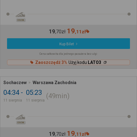
OSOB.
19
19
,
70
zł
,
11
zł
Kup Bilet
Cena całkowita dla jednego pasażera bez ulgi
Zaoszczędź 3%
Użyj kodu
LATO3
Sochaczew
Warszawa Zachodnia
04:34
05:23
49min
11 sierpnia
11 sierpnia
OSOB.
19
19
,
70
zł
,
11
zł