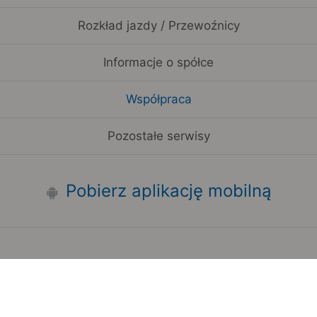
Rozkład jazdy / Przewoźnicy
Informacje o spółce
Współpraca
Pozostałe serwisy
Pobierz aplikację mobilną
Zauważyłeś błąd na stronie?
Zgłoś to
Copyright 2006-2026 by Teroplan S.A.