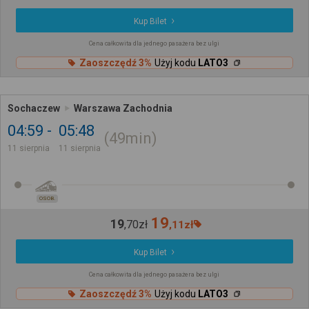
Kup Bilet
Cena całkowita dla jednego pasażera bez ulgi
Zaoszczędź 3%
Użyj kodu
LATO3
Sochaczew
Warszawa Zachodnia
04:59
05:48
49min
11 sierpnia
11 sierpnia
OSOB.
19
19
,
70
zł
,
11
zł
Kup Bilet
Cena całkowita dla jednego pasażera bez ulgi
Zaoszczędź 3%
Użyj kodu
LATO3