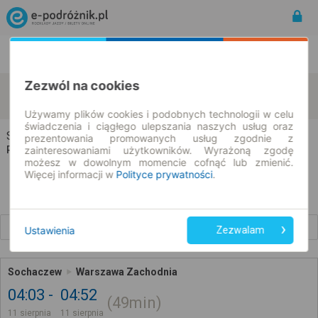
Rozkład Jazdy | Bilety
Bilety okresowe
Zezwól na cookies
Sochaczew
Warszawa
zmień kryteria
11.08.2026 | -- : --
Używamy plików cookies i podobnych technologii w celu
świadczenia i ciągłego ulepszania naszych usług oraz
Sochaczew → Warszawa
prezentowania promowanych usług zgodnie z
Rozkład jazdy i bilety
zainteresowaniami użytkowników. Wyrażoną zgodę
możesz w dowolnym momencie cofnąć lub zmienić.
Więcej informacji w
Polityce prywatności
.
Wcześniejsze połączenia
Ustawienia
Zezwalam
Sochaczew
Warszawa Zachodnia
04:03
04:52
49min
11 sierpnia
11 sierpnia