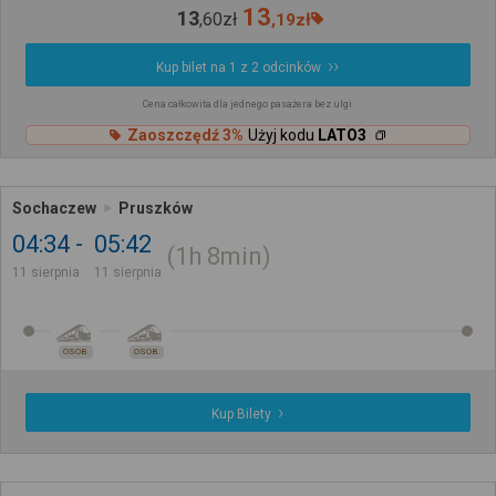
13
13
,
60
zł
,
19
zł
Kup bilet na 1 z 2 odcinków
Cena całkowita dla jednego pasażera bez ulgi
Zaoszczędź 3%
Użyj kodu
LATO3
Sochaczew
Pruszków
04:34
05:42
1h
8min
11 sierpnia
11 sierpnia
OSOB.
OSOB.
Kup Bilety