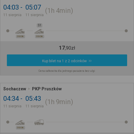
04:03
05:07
1h
4min
11 sierpnia
11 sierpnia
S1
OSOB.
OSOB.
17
,
90
zł
Kup bilet na 1 z 2 odcinków
Cena całkowita dla jednego pasażera bez ulgi
Sochaczew
PKP Pruszków
04:34
05:43
1h
9min
11 sierpnia
11 sierpnia
OSOB.