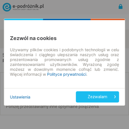
Rozkład Jazdy | Bilety
Bilety okresowe
Sochaczew
Pruszków
Zezwól na cookies
zmień kryteria
11.08.2026 | -- : --
Używamy plików cookies i podobnych technologii w celu
świadczenia i ciągłego ulepszania naszych usług oraz
Sochaczew → Pruszków
prezentowania promowanych usług zgodnie z
Rozkład jazdy i bilety
zainteresowaniami użytkowników. Wyrażoną zgodę
możesz w dowolnym momencie cofnąć lub zmienić.
Więcej informacji w
Polityce prywatności
.
Brak połączeń bezpośrednich. Sprawdź
połączenia z przesiadkami.
Ustawienia
Zezwalam
Nie udało się wyszukać połączeń bez przesiadek na ten dzień.
Poniżej przedstawiamy inne optymalne połączenia.