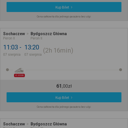
Kup Bilet
Cena całkowita dla jednego pasażera bez ulgi
Sochaczew
Bydgoszcz Główna
Peron II
Peron II
11:03
13:20
2h
16min
07 sierpnia
07 sierpnia
IC 3538
61
,
00
zł
Kup Bilet
Cena całkowita dla jednego pasażera bez ulgi
Sochaczew
Bydgoszcz Główna