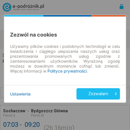
Rozkład Jazdy | Bilety
Bilety okresowe
Zezwól na cookies
Sochaczew
Bydgoszcz
zmień kryteria
07.08.2026 | -- : --
Używamy plików cookies i podobnych technologii w celu
świadczenia i ciągłego ulepszania naszych usług oraz
Sochaczew → Bydgoszcz
prezentowania promowanych usług zgodnie z
zainteresowaniami użytkowników. Wyrażoną zgodę
Rozkład jazdy i bilety
możesz w dowolnym momencie cofnąć lub zmienić.
Więcej informacji w
Polityce prywatności
.
Wcześniejsze połączenia
Ustawienia
Zezwalam
Sochaczew
Bydgoszcz Główna
Peron II
Peron III
07:03
09:20
2h
16min