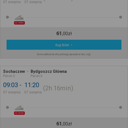
07 sierpnia
07 sierpnia
IC 1830
61
,
00
zł
Kup Bilet
Cena całkowita dla jednego pasażera bez ulgi
Sochaczew
Bydgoszcz Główna
Peron II
Peron II
09:03
11:20
2h
16min
07 sierpnia
07 sierpnia
IC 2520
61
,
00
zł