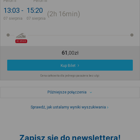
Peron II
Peron III
13:03
15:20
2h
16min
07 sierpnia
07 sierpnia
IC 2522
61
,
00
zł
Kup Bilet
Cena całkowita dla jednego pasażera bez ulgi
Późniejsze połączenia
Sprawdź, jak ustalamy wyniki wyszukiwania
Zapisz się do newslettera!