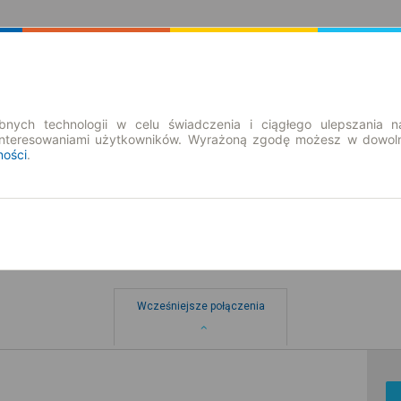
Rozkład Jazdy | Bilety
Bilety okresowe
nych technologii w celu świadczenia i ciągłego ulepszania n
interesowaniami użytkowników. Wyrażoną zgodę możesz w dowoln
ności
.
Wcześniejsze połączenia