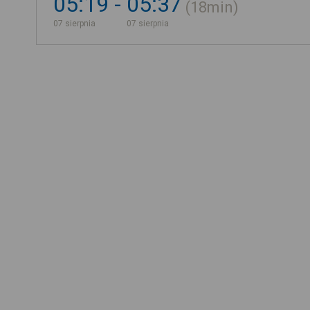
05:19
05:37
18min
07 sierpnia
07 sierpnia