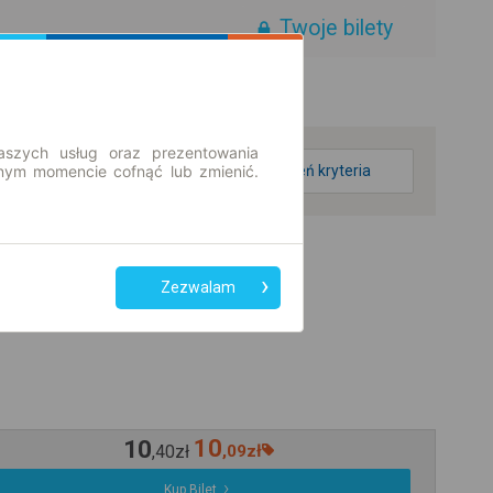
Twoje bilety
aszych usług oraz prezentowania
ym momencie cofnąć lub zmienić.
zmień kryteria
Zezwalam
10
10
,
40
zł
,
09
zł
Kup Bilet