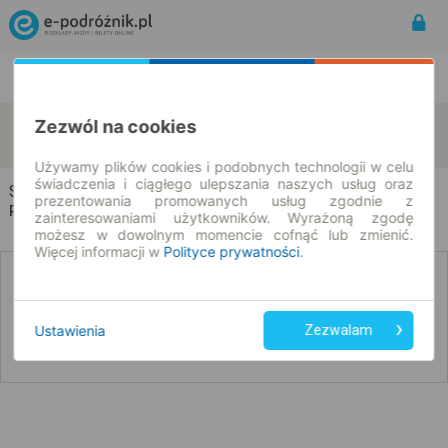
Rozkład Jazdy | Bilety
Bilety okresowe
Słupsk
Wielichowo
Zezwól na cookies
zmień kryteria
09.08.2026 | -- : --
Używamy plików cookies i podobnych technologii w celu
świadczenia i ciągłego ulepszania naszych usług oraz
Słupsk → Wielichowo
prezentowania promowanych usług zgodnie z
Rozkład jazdy i bilety
zainteresowaniami użytkowników. Wyrażoną zgodę
możesz w dowolnym momencie cofnąć lub zmienić.
Więcej informacji w
Polityce prywatności
.
Nie znaleźliśmy połączeń na podany dzień
Ustawienia
Zezwalam
Poniżej przedstawiamy dostępne połączenia z innych dat