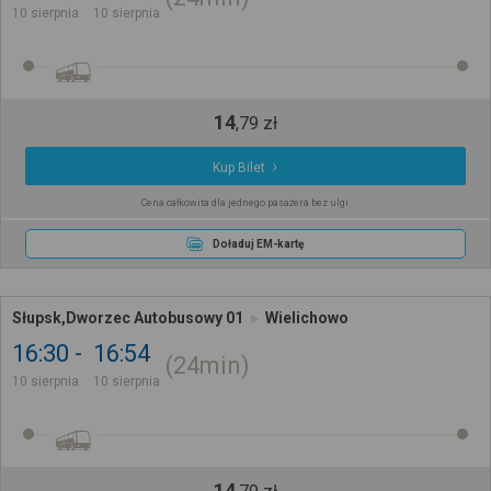
10 sierpnia
10 sierpnia
14
,
79
zł
Kup Bilet
Cena całkowita dla jednego pasażera bez ulgi
Doładuj EM-kartę
Słupsk,Dworzec Autobusowy 01
Wielichowo
16:30
16:54
24min
10 sierpnia
10 sierpnia
14