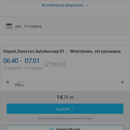
Wcześniejsze połączenia
pon.. 10 sierpnia
Słupsk,Dworzec Autobusowy 01
Wielichowo, skrzyżowanie
06:40
07:01
21min
10 sierpnia
10 sierpnia
14
,
79
zł
Kup Bilet
Cena całkowita dla jednego pasażera bez ulgi
Doładuj EM-kartę