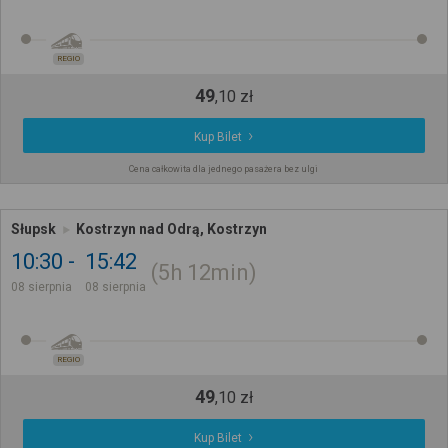
REGIO
49
,
10
zł
Kup Bilet
Cena całkowita dla jednego pasażera bez ulgi
Słupsk
Kostrzyn nad Odrą, Kostrzyn
10:30
15:42
5h
12min
08 sierpnia
08 sierpnia
REGIO
49
,
10
zł
Kup Bilet