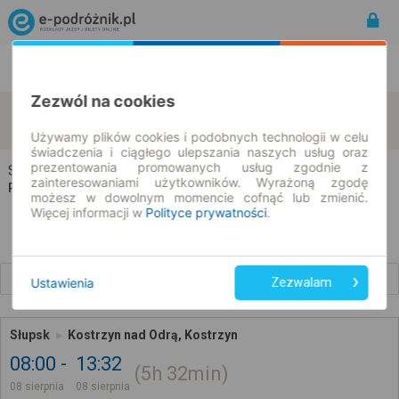
Rozkład Jazdy | Bilety
Bilety okresowe
Zezwól na cookies
Słupsk
Kostrzyn nad Odrą
zmień kryteria
08.08.2026 | -- : --
Używamy plików cookies i podobnych technologii w celu
świadczenia i ciągłego ulepszania naszych usług oraz
prezentowania promowanych usług zgodnie z
Słupsk → Kostrzyn nad Odrą
zainteresowaniami użytkowników. Wyrażoną zgodę
Rozkład jazdy i bilety
możesz w dowolnym momencie cofnąć lub zmienić.
Więcej informacji w
Polityce prywatności
.
Wcześniejsze połączenia
Ustawienia
Zezwalam
Słupsk
Kostrzyn nad Odrą, Kostrzyn
08:00
13:32
5h
32min
08 sierpnia
08 sierpnia