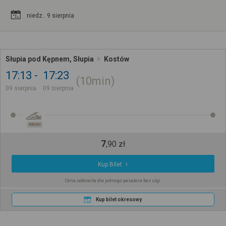
niedz.. 9 sierpnia
Słupia pod Kępnem, Słupia
Kostów
17:13
17:23
10min
09 sierpnia
09 sierpnia
REGIO
7
,
90
zł
Kup Bilet
Cena całkowita dla jednego pasażera bez ulgi
Kup bilet okresowy