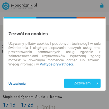
Rozkład Jazdy | Bilety
Bilety okresowe
Słupia pod Kępnem
Kostów
zmień kryteria
Zezwól na cookies
08.08.2026 | -- : --
Używamy plików cookies i podobnych technologii w celu
Słupia pod Kępnem → Kostów
świadczenia i ciągłego ulepszania naszych usług oraz
Rozkład jazdy i bilety
prezentowania promowanych usług zgodnie z
zainteresowaniami użytkowników. Wyrażoną zgodę
możesz w dowolnym momencie cofnąć lub zmienić.
Więcej informacji w
Polityce prywatności
.
Wcześniejsze połączenia
Ustawienia
Zezwalam
Słupia pod Kępnem, Słupia
Kostów
17:13
17:23
10min