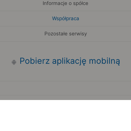
Informacje o spółce
Współpraca
Pozostałe serwisy
Pobierz aplikację mobilną
Zauważyłeś błąd na stronie?
Zgłoś to
Copyright 2006-2026 by Teroplan S.A.
Serwis używa danych GeoLite2 stworzonych przez firmę
MaxMind
www.maxmind.com