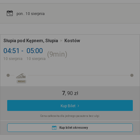
pon.. 10 sierpnia
Słupia pod Kępnem, Słupia
Kostów
04:51
05:00
9min
10 sierpnia
10 sierpnia
REGIO
7
,
90
zł
Kup Bilet
Cena całkowita dla jednego pasażera bez ulgi
Kup bilet okresowy