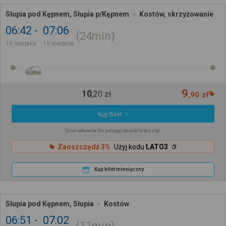
Słupia pod Kępnem, Słupia p/Kępnem
Kostów, skrzyżowanie
06:42
07:06
24min
10 sierpnia
10 sierpnia
9
10
,
20
zł
,
90
zł
Kup Bilet
Cena całkowita dla jednego pasażera bez ulgi
Zaoszczędź 3%
Użyj kodu
LATO3
Kup bilet miesięczny
Słupia pod Kępnem, Słupia
Kostów
06:51
07:02
11min