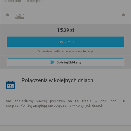
10 sierpnia
10 sierpnia
15
,
39
zł
Kup Bilet
Cena całkowita dla jednego pasażera bez ulgi
Doładuj EM-kartę
Połączenia w kolejnych dniach
Nie znaleźliśmy więcej połączeń na tej trasie w dniu pon.. 10
sierpnia. Poniżej znajdują się połączenia w kolejnych dniach