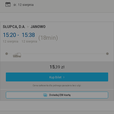
śr.. 12 sierpnia
SŁUPCA, D.A.
JANOWO
15:20
15:38
18min
12 sierpnia
12 sierpnia
15
,
39
zł
Kup Bilet
Cena całkowita dla jednego pasażera bez ulgi
Doładuj EM-kartę