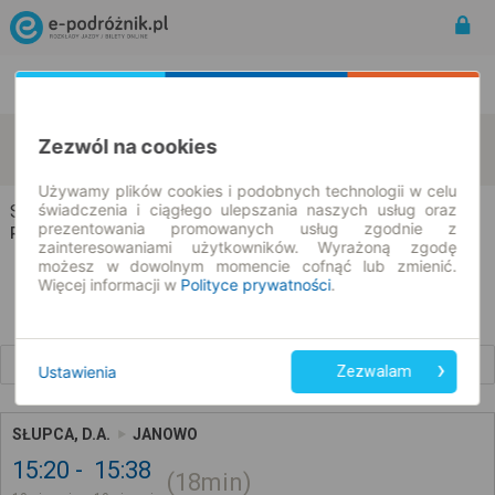
Rozkład Jazdy | Bilety
Bilety okresowe
Słupca
Janowo
Zezwól na cookies
zmień kryteria
10.08.2026 | -- : --
Używamy plików cookies i podobnych technologii w celu
świadczenia i ciągłego ulepszania naszych usług oraz
Słupca → Janowo
prezentowania promowanych usług zgodnie z
Rozkład jazdy i bilety
zainteresowaniami użytkowników. Wyrażoną zgodę
możesz w dowolnym momencie cofnąć lub zmienić.
Więcej informacji w
Polityce prywatności
.
Wcześniejsze połączenia
Ustawienia
Zezwalam
SŁUPCA, D.A.
JANOWO
15:20
15:38
18min