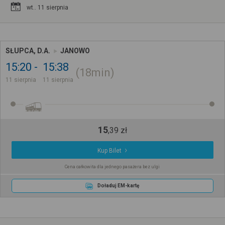
wt.. 11 sierpnia
SŁUPCA, D.A.
JANOWO
15:20
15:38
18min
11 sierpnia
11 sierpnia
15
,
39
zł
Kup Bilet
Cena całkowita dla jednego pasażera bez ulgi
Doładuj EM-kartę