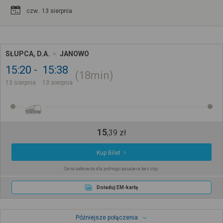
czw.. 13 sierpnia
SŁUPCA, D.A.
JANOWO
15:20
15:38
18min
13 sierpnia
13 sierpnia
15
,
39
zł
Kup Bilet
Cena całkowita dla jednego pasażera bez ulgi
Doładuj EM-kartę
Późniejsze połączenia