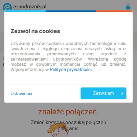
Rozkład Jazdy | Bilety
Bilety okresowe
Zezwól na cookies
Sługocin-Kolonia
Radolina
zmień kryteria
Używamy plików cookies i podobnych technologii w celu
09.08.2026 | -- : --
świadczenia i ciągłego ulepszania naszych usług oraz
prezentowania promowanych usług zgodnie z
Sługocin-Kolonia → Radolina
zainteresowaniami użytkowników. Wyrażoną zgodę
możesz w dowolnym momencie cofnąć lub zmienić.
Rozkład jazdy i bilety
Więcej informacji w
Polityce prywatności
.
Ustawienia
Zezwalam
Upss... Nie udało nam się
znaleźć połączeń.
Zmień kryteria i poszukaj połączeń
ponownie.