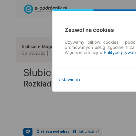
Zezwól na cookies
Używamy plików cookies i podob
Słubice
Magdeburg
promowanych usług zgodnie z za
Więcej informacji w
Polityce prywat
09.08.2026 | -- : --
Słubice → Magdeburg
Ustawienia
Rozkład jazdy i bilety
Z adresu pod adres
Jak to działa?