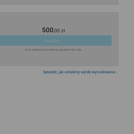
500
,
00
zł
Kup Bilet
Cena całkowita dla jednego pasażera bez ulgi
Sprawdź, jak ustalamy wyniki wyszukiwania