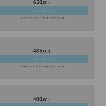
650
,
00
zł
Kup Bilet
Cena całkowita dla jednego pasażera bez ulgi
485
,
00
zł
Kup Bilet
Cena całkowita dla jednego pasażera bez ulgi
400
,
00
zł