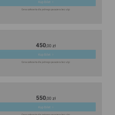
Kup Bilet
Cena całkowita dla jednego pasażera bez ulgi
450
,
00
zł
Kup Bilet
Cena całkowita dla jednego pasażera bez ulgi
550
,
00
zł
Kup Bilet
Cena całkowita dla jednego pasażera bez ulgi