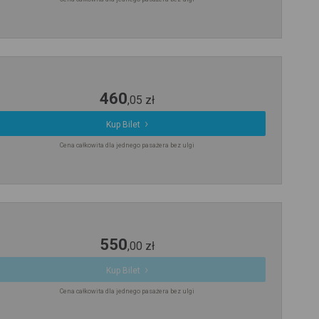
460
,
05
zł
Kup Bilet
Cena całkowita dla jednego pasażera bez ulgi
550
,
00
zł
Kup Bilet
Cena całkowita dla jednego pasażera bez ulgi