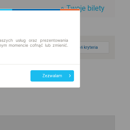
Twoje bilety
aszych usług oraz prezentowania
ym momencie cofnąć lub zmienić.
zmień kryteria
Zezwalam