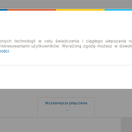
Rozkład Jazdy | Bilety
Bilety okresowe
nych technologii w celu świadczenia i ciągłego ulepszania n
interesowaniami użytkowników. Wyrażoną zgodę możesz w dowoln
ności
.
Wcześniejsze połączenia