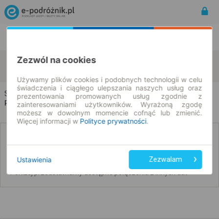
Rozkład Jazdy | Bilety
Bilety okresowe
Zezwól na cookies
Skurcza
Garwolin
zmień kryteria
09.08.2026 | -- : --
Używamy plików cookies i podobnych technologii w celu
świadczenia i ciągłego ulepszania naszych usług oraz
Skurcza → Garwolin
prezentowania promowanych usług zgodnie z
Rozkład jazdy i bilety
zainteresowaniami użytkowników. Wyrażoną zgodę
możesz w dowolnym momencie cofnąć lub zmienić.
Więcej informacji w
Polityce prywatności
.
Nie znaleźliśmy połączeń na podany dzień
Ustawienia
Zezwalam
Poniżej przedstawiamy dostępne połączenia z innych dat