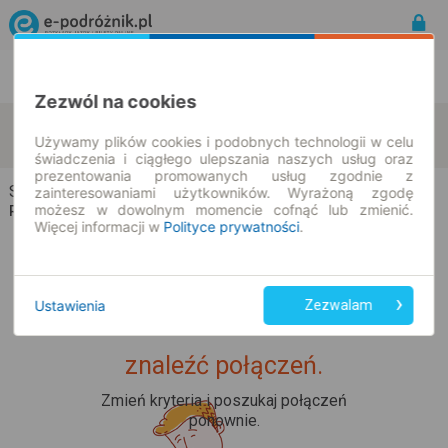
Rozkład Jazdy | Bilety
Bilety okresowe
Zezwól na cookies
Skrodzkie
Miecze
zmień kryteria
Używamy plików cookies i podobnych technologii w celu
07.08.2026 | -- : --
świadczenia i ciągłego ulepszania naszych usług oraz
prezentowania promowanych usług zgodnie z
Skrodzkie → Miecze
zainteresowaniami użytkowników. Wyrażoną zgodę
możesz w dowolnym momencie cofnąć lub zmienić.
Rozkład jazdy i bilety
Więcej informacji w
Polityce prywatności
.
Ustawienia
Zezwalam
Upss... Nie udało nam się
znaleźć połączeń.
Zmień kryteria i poszukaj połączeń
ponownie.