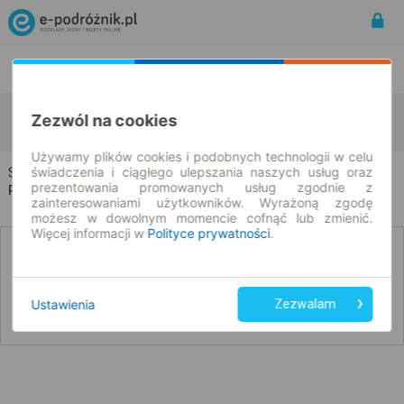
Rozkład Jazdy | Bilety
Bilety okresowe
Skorzynice
Lwówek Śląski
Zezwól na cookies
zmień kryteria
08.08.2026 | -- : --
Używamy plików cookies i podobnych technologii w celu
świadczenia i ciągłego ulepszania naszych usług oraz
Skorzynice → Lwówek Śląski
prezentowania promowanych usług zgodnie z
Rozkład jazdy i bilety
zainteresowaniami użytkowników. Wyrażoną zgodę
możesz w dowolnym momencie cofnąć lub zmienić.
Więcej informacji w
Polityce prywatności
.
Nie znaleźliśmy połączeń na podany dzień
Ustawienia
Zezwalam
Poniżej przedstawiamy dostępne połączenia z innych dat