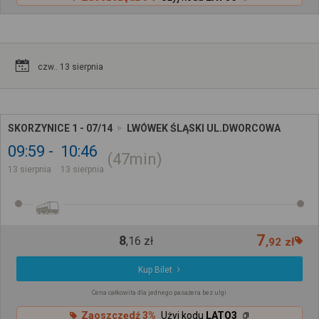
czw.. 13 sierpnia
SKORZYNICE 1 - 07/14
LWÓWEK ŚLĄSKI UL.DWORCOWA
09:59
10:46
47min
13 sierpnia
13 sierpnia
7
8
,
16
zł
,
92
zł
Kup Bilet
Cena całkowita dla jednego pasażera bez ulgi
Zaoszczędź 3%
Użyj kodu
LATO3