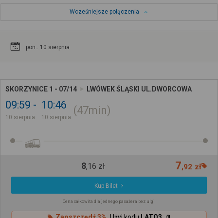
Wcześniejsze połączenia
pon.. 10 sierpnia
SKORZYNICE 1 - 07/14
LWÓWEK ŚLĄSKI UL.DWORCOWA
09:59
10:46
47min
10 sierpnia
10 sierpnia
7
8
,
16
zł
,
92
zł
Kup Bilet
Cena całkowita dla jednego pasażera bez ulgi
Zaoszczędź 3%
Użyj kodu
LATO3