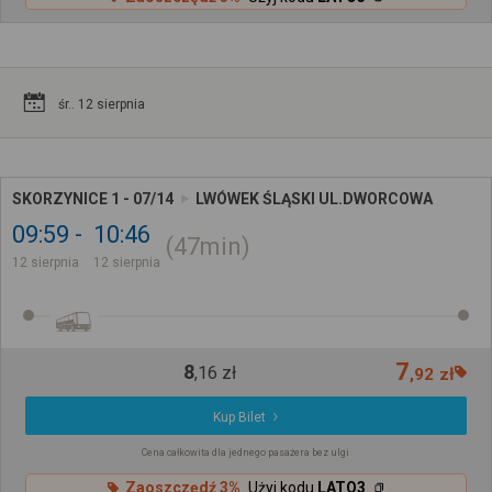
śr.. 12 sierpnia
SKORZYNICE 1 - 07/14
LWÓWEK ŚLĄSKI UL.DWORCOWA
09:59
10:46
47min
12 sierpnia
12 sierpnia
7
8
,
16
zł
,
92
zł
Kup Bilet
Cena całkowita dla jednego pasażera bez ulgi
Zaoszczędź 3%
Użyj kodu
LATO3