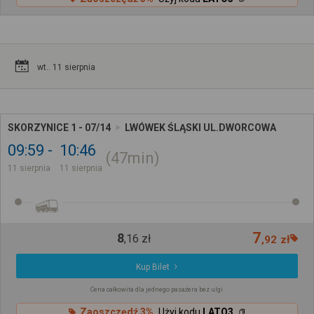
wt.. 11 sierpnia
SKORZYNICE 1 - 07/14
LWÓWEK ŚLĄSKI UL.DWORCOWA
09:59
10:46
47min
11 sierpnia
11 sierpnia
7
8
,
16
zł
,
92
zł
Kup Bilet
Cena całkowita dla jednego pasażera bez ulgi
Zaoszczędź 3%
Użyj kodu
LATO3