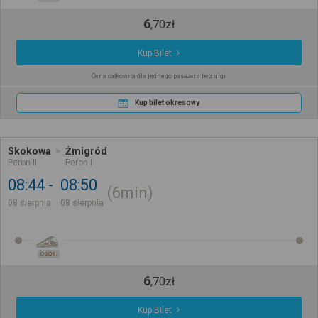
6
,
70
zł
Kup Bilet
Cena całkowita dla jednego pasażera bez ulgi
Kup bilet okresowy
Skokowa
Żmigród
Peron II
Peron I
08:44
08:50
6min
08 sierpnia
08 sierpnia
OSOB.
6
,
70
zł
Kup Bilet