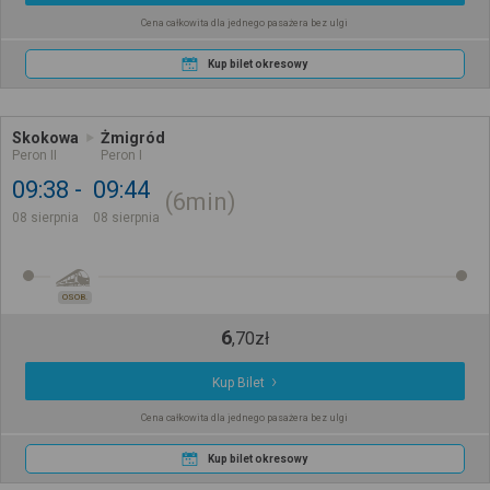
Cena całkowita dla jednego pasażera bez ulgi
Kup bilet okresowy
Skokowa
Żmigród
Peron II
Peron I
09:38
09:44
6min
08 sierpnia
08 sierpnia
OSOB.
6
,
70
zł
Kup Bilet
Cena całkowita dla jednego pasażera bez ulgi
Kup bilet okresowy