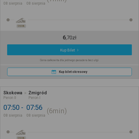
08 sierpnia
08 sierpnia
OSOB.
6
,
70
zł
Kup Bilet
Cena całkowita dla jednego pasażera bez ulgi
Kup bilet okresowy
Skokowa
Żmigród
Peron II
Peron I
07:50
07:56
6min
08 sierpnia
08 sierpnia
OSOB.