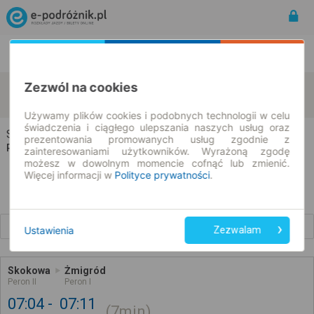
Rozkład Jazdy | Bilety
Bilety okresowe
Zezwól na cookies
Skokowa
Żmigród
zmień kryteria
08.08.2026 | -- : --
Używamy plików cookies i podobnych technologii w celu
świadczenia i ciągłego ulepszania naszych usług oraz
Skokowa → Żmigród
prezentowania promowanych usług zgodnie z
Rozkład jazdy i bilety
zainteresowaniami użytkowników. Wyrażoną zgodę
możesz w dowolnym momencie cofnąć lub zmienić.
Więcej informacji w
Polityce prywatności
.
Wcześniejsze połączenia
Ustawienia
Zezwalam
Skokowa
Żmigród
Peron II
Peron I
07:04
07:11
7min