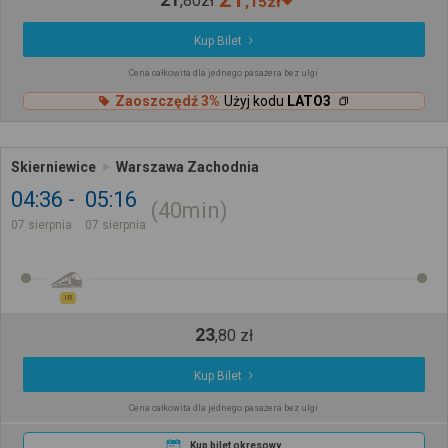
,
80
zł
,
15
zł
Kup Bilet
Cena całkowita dla jednego pasażera bez ulgi
Zaoszczędź 3%
Użyj kodu
LATO3
Skierniewice
Warszawa Zachodnia
04:36
05:16
40min
07 sierpnia
07 sierpnia
IR
23
,
80
zł
Kup Bilet
Cena całkowita dla jednego pasażera bez ulgi
Kup bilet okresowy