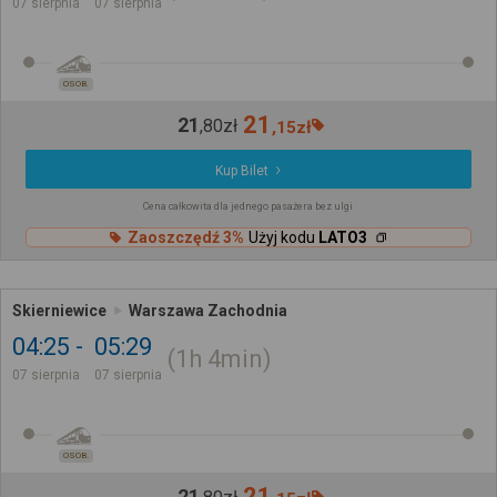
07 sierpnia
07 sierpnia
OSOB.
21
21
,
80
zł
,
15
zł
Kup Bilet
Cena całkowita dla jednego pasażera bez ulgi
Zaoszczędź 3%
Użyj kodu
LATO3
Skierniewice
Warszawa Zachodnia
04:25
05:29
1h
4min
07 sierpnia
07 sierpnia
OSOB.
21
21