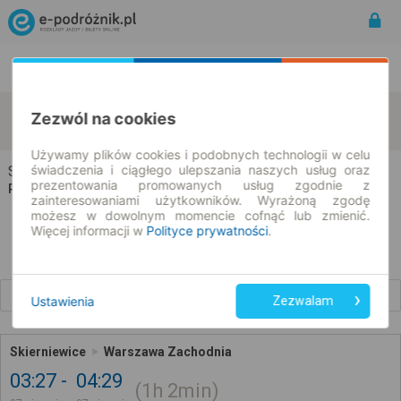
Rozkład Jazdy | Bilety
Bilety okresowe
Skierniewice
Warszawa
Zezwól na cookies
zmień kryteria
07.08.2026 | -- : --
Używamy plików cookies i podobnych technologii w celu
świadczenia i ciągłego ulepszania naszych usług oraz
Skierniewice → Warszawa
prezentowania promowanych usług zgodnie z
Rozkład jazdy i bilety
zainteresowaniami użytkowników. Wyrażoną zgodę
możesz w dowolnym momencie cofnąć lub zmienić.
Więcej informacji w
Polityce prywatności
.
Wcześniejsze połączenia
Ustawienia
Zezwalam
Skierniewice
Warszawa Zachodnia
03:27
04:29
1h
2min