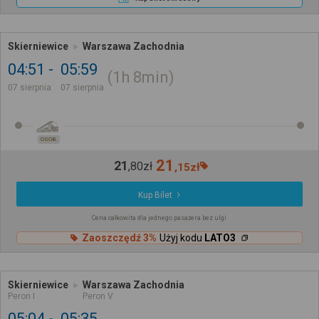
Skierniewice
Warszawa Zachodnia
04:51
05:59
1h
8min
07 sierpnia
07 sierpnia
OSOB.
21
21
,
80
zł
,
15
zł
Kup Bilet
Cena całkowita dla jednego pasażera bez ulgi
Zaoszczędź 3%
Użyj kodu
LATO3
Skierniewice
Warszawa Zachodnia
Peron I
Peron V
05:04
05:35