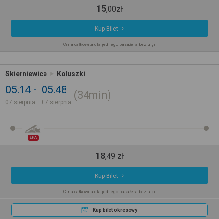
15
,
00
zł
Kup Bilet
Cena całkowita dla jednego pasażera bez ulgi
Skierniewice
Koluszki
05:14
05:48
34min
07 sierpnia
07 sierpnia
ŁKA
18
,
49
zł
Kup Bilet
Cena całkowita dla jednego pasażera bez ulgi
Kup bilet okresowy