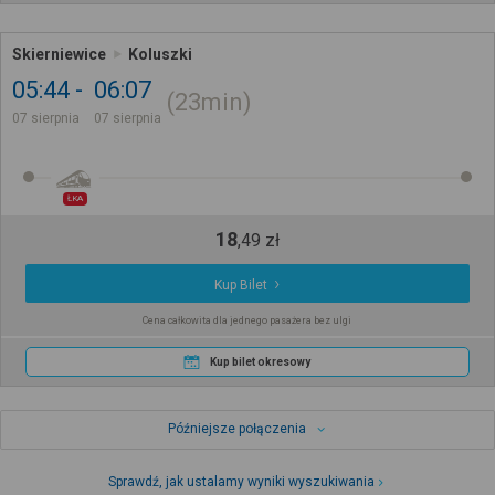
Skierniewice
Koluszki
05:44
06:07
23min
07 sierpnia
07 sierpnia
ŁKA
18
,
49
zł
Kup Bilet
Cena całkowita dla jednego pasażera bez ulgi
Kup bilet okresowy
Późniejsze połączenia
Sprawdź, jak ustalamy wyniki wyszukiwania