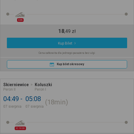
ŁKA
18
,
49
zł
Kup Bilet
Cena całkowita dla jednego pasażera bez ulgi
Kup bilet okresowy
Skierniewice
Koluszki
Peron II
Peron I
04:49
05:08
18min
07 sierpnia
07 sierpnia
IC 1620