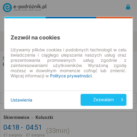
Rozkład Jazdy | Bilety
Bilety okresowe
Zezwól na cookies
Skierniewice
Koluszki
zmień kryteria
07.08.2026 | -- : --
Używamy plików cookies i podobnych technologii w celu
świadczenia i ciągłego ulepszania naszych usług oraz
Skierniewice → Koluszki
prezentowania promowanych usług zgodnie z
Rozkład jazdy i bilety
zainteresowaniami użytkowników. Wyrażoną zgodę
możesz w dowolnym momencie cofnąć lub zmienić.
Więcej informacji w
Polityce prywatności
.
Wcześniejsze połączenia
Ustawienia
Zezwalam
Skierniewice
Koluszki
04:18
04:51
33min
07 sierpnia
07 sierpnia