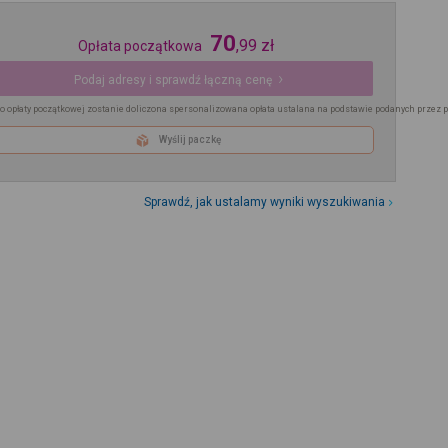
70
,
99
zł
Opłata początkowa
Podaj adresy i sprawdź łączną cenę
o opłaty początkowej zostanie doliczona spersonalizowana opłata ustalana na podstawie podanych przez 
Wyślij paczkę
Sprawdź, jak ustalamy wyniki wyszukiwania