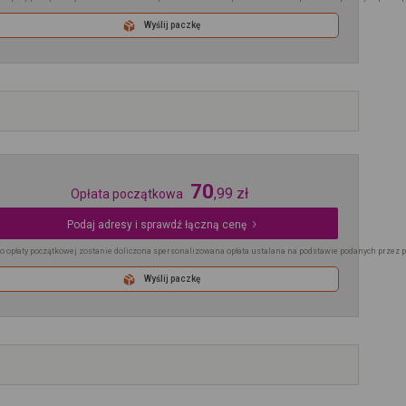
Wyślij paczkę
70
,
99
zł
Opłata początkowa
Podaj adresy i sprawdź łączną cenę
o opłaty początkowej zostanie doliczona spersonalizowana opłata ustalana na podstawie podanych przez 
Wyślij paczkę