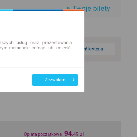
Twoje bilety
aszych usług oraz prezentowania
ym momencie cofnąć lub zmienić.
zmień kryteria
Zezwalam
94
,
49
zł
Opłata początkowa