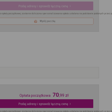
Podaj adresy i sprawdź łączną cenę
o opłaty początkowej zostanie doliczona spersonalizowana opłata ustalana na podstawie podanych przez 
Wyślij paczkę
70
,
99
zł
Opłata początkowa
Podaj adresy i sprawdź łączną cenę
o opłaty początkowej zostanie doliczona spersonalizowana opłata ustalana na podstawie podanych przez 