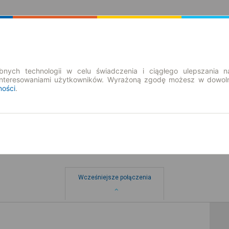
Rozkład Jazdy | Bilety
Bilety okresowe
nych technologii w celu świadczenia i ciągłego ulepszania n
interesowaniami użytkowników. Wyrażoną zgodę możesz w dowoln
ności
.
Wcześniejsze połączenia