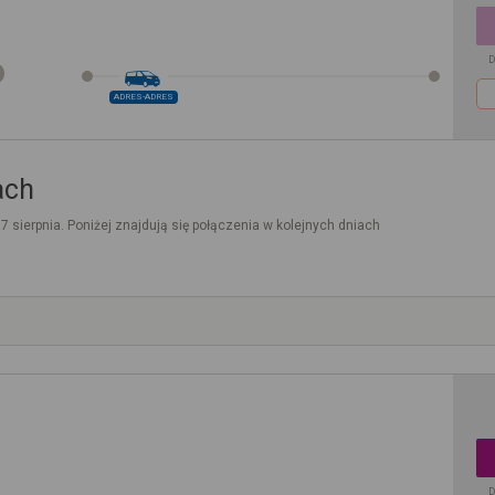
D
ADRES-ADRES
ach
. 7 sierpnia. Poniżej znajdują się połączenia w kolejnych dniach
D