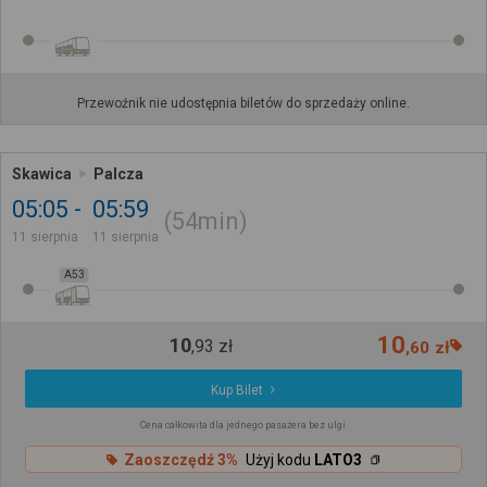
Przewoźnik nie udostępnia biletów do sprzedaży online.
Skawica
Palcza
05:05
05:59
54min
11 sierpnia
11 sierpnia
A53
10
10
,
93
zł
,
60
zł
Kup Bilet
Cena całkowita dla jednego pasażera bez ulgi
Zaoszczędź 3%
Użyj kodu
LATO3