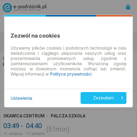
Rozkład Jazdy | Bilety
Bilety okresowe
Zezwól na cookies
Skawica
Palcza
zmień kryteria
11.08.2026 | -- : --
Używamy plików cookies i podobnych technologii w celu
świadczenia i ciągłego ulepszania naszych usług oraz
prezentowania promowanych usług zgodnie z
Skawica → Palcza
zainteresowaniami użytkowników. Wyrażoną zgodę
Rozkład jazdy i bilety
możesz w dowolnym momencie cofnąć lub zmienić.
Więcej informacji w
Polityce prywatności
.
Wcześniejsze połączenia
Ustawienia
Zezwalam
SKAWICA CENTRUM
PALCZA SZKOŁA
03:49
04:40
51min
11 sierpnia
11 sierpnia