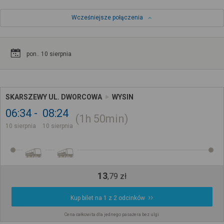
Wcześniejsze połączenia
pon.. 10 sierpnia
SKARSZEWY UL. DWORCOWA
WYSIN
06:34
08:24
1h
50min
10 sierpnia
10 sierpnia
13
,
79
zł
Kup bilet na 1 z 2 odcinków
Cena całkowita dla jednego pasażera bez ulgi