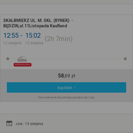
SKALBMIERZ UL. M. SKŁ. (RYNEK)
BĘDZIN,ul.11Listopada Kaufland
12:55
15:02
2h
7min
12 sierpnia
12 sierpnia
POŚPIESZNY
58
,
69
zł
Kup Bilet
Cena całkowita dla jednego pasażera bez ulgi
czw.. 13 sierpnia