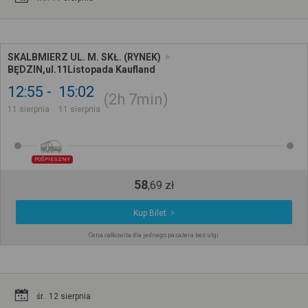
SKALBMIERZ UL. M. SKŁ. (RYNEK)
BĘDZIN,ul.11Listopada Kaufland
12:55
15:02
2h
7min
11 sierpnia
11 sierpnia
POŚPIESZNY
58
,
69
zł
Kup Bilet
Cena całkowita dla jednego pasażera bez ulgi
śr.. 12 sierpnia