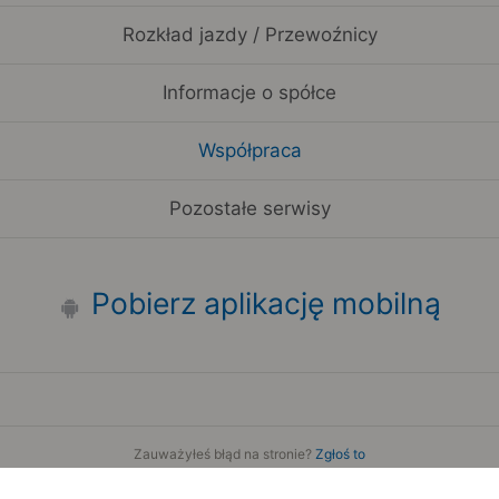
Rozkład jazdy / Przewoźnicy
Informacje o spółce
Współpraca
Pozostałe serwisy
Pobierz aplikację mobilną
Zauważyłeś błąd na stronie?
Zgłoś to
Copyright 2006-2026 by Teroplan S.A.