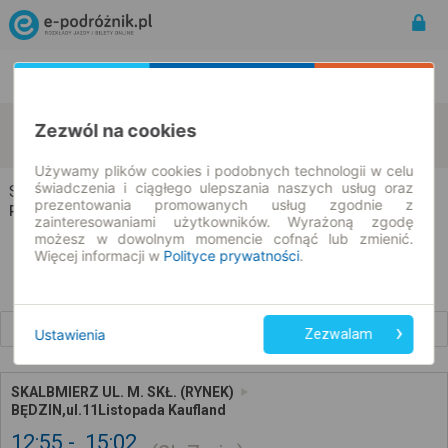
Rozkład Jazdy | Bilety
Bilety okresowe
Skalbmierz
Będzin
Zezwól na cookies
zmień kryteria
10.08.2026 | -- : --
Używamy plików cookies i podobnych technologii w celu
świadczenia i ciągłego ulepszania naszych usług oraz
Skalbmierz → Będzin
prezentowania promowanych usług zgodnie z
Rozkład jazdy i bilety
zainteresowaniami użytkowników. Wyrażoną zgodę
możesz w dowolnym momencie cofnąć lub zmienić.
Więcej informacji w
Polityce prywatności
.
Wcześniejsze połączenia
Ustawienia
Zezwalam
SKALBMIERZ UL. M. SKŁ. (RYNEK)
BĘDZIN,ul.11Listopada Kaufland
12:55
15:02