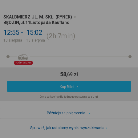
SKALBMIERZ UL. M. SKŁ. (RYNEK)
BĘDZIN,ul.11Listopada Kaufland
12:55
15:02
2h
7min
13 sierpnia
13 sierpnia
POŚPIESZNY
58
,
69
zł
Kup Bilet
Cena całkowita dla jednego pasażera bez ulgi
Późniejsze połączenia
Sprawdź, jak ustalamy wyniki wyszukiwania