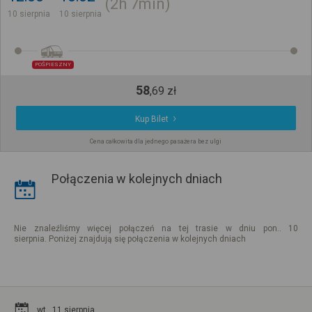
2h
7min
10 sierpnia
10 sierpnia
POŚPIESZNY
58
,
69
zł
Kup Bilet
Cena całkowita dla jednego pasażera bez ulgi
Połączenia w kolejnych dniach
Nie znaleźliśmy więcej połączeń na tej trasie w dniu pon.. 10
sierpnia. Poniżej znajdują się połączenia w kolejnych dniach
wt.. 11 sierpnia