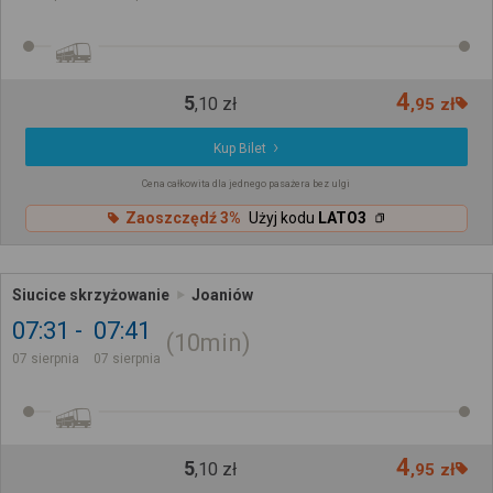
4
5
,
10
zł
,
95
zł
Kup Bilet
Cena całkowita dla jednego pasażera bez ulgi
Zaoszczędź 3%
Użyj kodu
LATO3
Siucice skrzyżowanie
Joaniów
07:31
07:41
10min
07 sierpnia
07 sierpnia
4
5
,
10
zł
,
95
zł