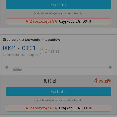
Kup Bilet
Cena całkowita dla jednego pasażera bez ulgi
Zaoszczędź 3%
Użyj kodu
LATO3
Siucice skrzyżowanie
Joaniów
08:21
08:31
10min
07 sierpnia
07 sierpnia
4
5
,
10
zł
,
95
zł
Kup Bilet
Cena całkowita dla jednego pasażera bez ulgi
Zaoszczędź 3%
Użyj kodu
LATO3