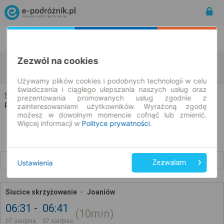
Rozkład Jazdy | Bilety
Bilety okresowe
Zezwól na cookies
Siucice
Joaniów
zmień kryteria
07.08.2026 | -- : --
Używamy plików cookies i podobnych technologii w celu
świadczenia i ciągłego ulepszania naszych usług oraz
Siucice → Joaniów
prezentowania promowanych usług zgodnie z
Rozkład jazdy i bilety
zainteresowaniami użytkowników. Wyrażoną zgodę
możesz w dowolnym momencie cofnąć lub zmienić.
Więcej informacji w
Polityce prywatności
.
Wcześniejsze połączenia
Ustawienia
Zezwalam
Siucice skrzyżowanie
Joaniów
06:31
06:41
10min
07 sierpnia
07 sierpnia