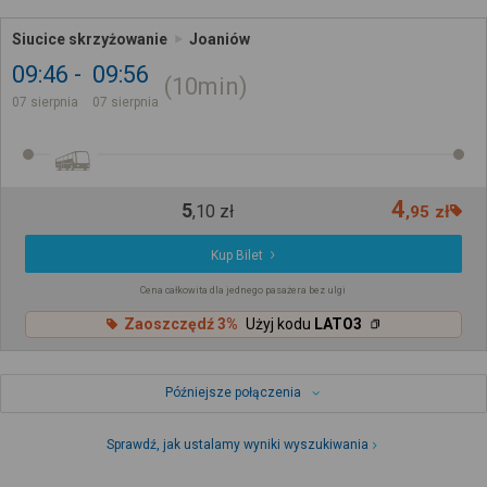
Siucice skrzyżowanie
Joaniów
09:46
09:56
10min
07 sierpnia
07 sierpnia
4
5
,
10
zł
,
95
zł
Kup Bilet
Cena całkowita dla jednego pasażera bez ulgi
Zaoszczędź 3%
Użyj kodu
LATO3
Późniejsze połączenia
Sprawdź, jak ustalamy wyniki wyszukiwania