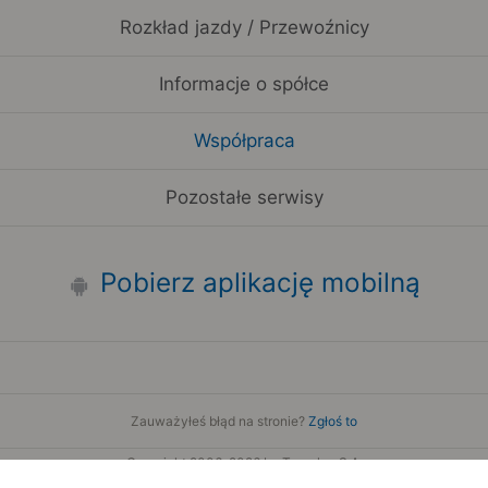
Rozkład jazdy / Przewoźnicy
Informacje o spółce
Współpraca
Pozostałe serwisy
Pobierz aplikację mobilną
Zauważyłeś błąd na stronie?
Zgłoś to
Copyright 2006-2026 by Teroplan S.A.