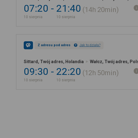
07:20
21:40
14h
20min
10 sierpnia
10 sierpnia
Z adresu pod adres
Jak to działa?
Sittard, Twój adres, Holandia
Wałcz, Twój adres, Pol
09:30
22:20
12h
50min
10 sierpnia
10 sierpnia