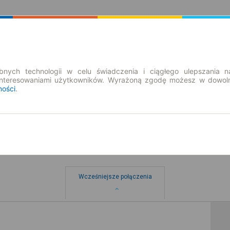
Rozkład Jazdy | Bilety
Bilety okresowe
nych technologii w celu świadczenia i ciągłego ulepszania n
interesowaniami użytkowników. Wyrażoną zgodę możesz w dowoln
ności
.
Wcześniejsze połączenia