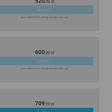
520
,
00
zł
Kup Bilet
Cena całkowita dla jednego pasażera bez ulgi
600
,
00
zł
Kup Bilet
Cena całkowita dla jednego pasażera bez ulgi
709
,
99
zł