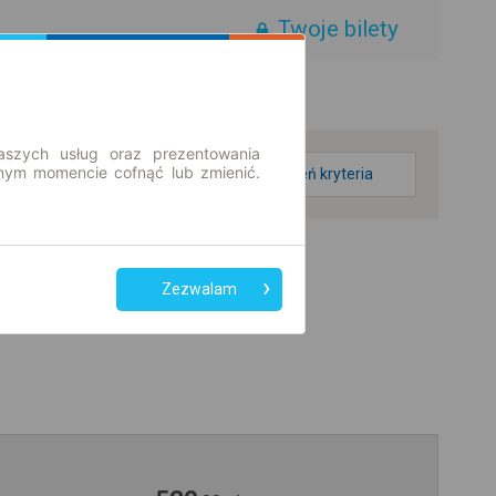
Twoje bilety
aszych usług oraz prezentowania
ym momencie cofnąć lub zmienić.
zmień kryteria
Zezwalam