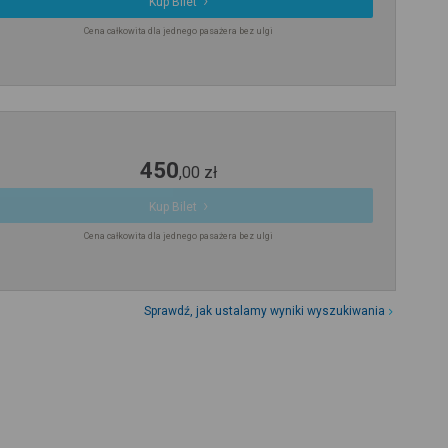
Kup Bilet
Cena całkowita dla jednego pasażera bez ulgi
450
,
00
zł
Kup Bilet
Cena całkowita dla jednego pasażera bez ulgi
Sprawdź, jak ustalamy wyniki wyszukiwania