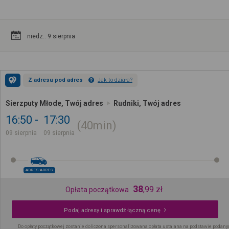
niedz.. 9 sierpnia
Z adresu pod adres
Jak to działa?
Sierzputy Młode, Twój adres
Rudniki, Twój adres
16:50
17:30
40min
09 sierpnia
09 sierpnia
ADRES-ADRES
38
,
99
zł
Opłata początkowa
Podaj adresy i sprawdź łączną cenę
Do opłaty początkowej zostanie doliczona spersonalizowana opłata ustalana na podstawie podany