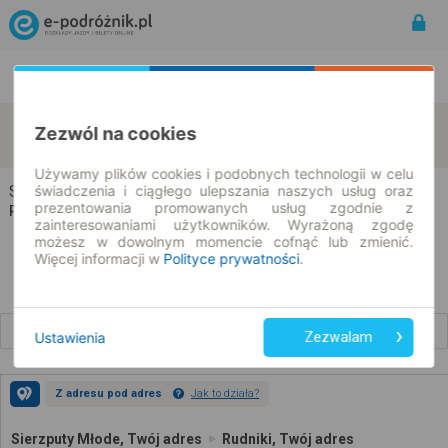
Rozkład Jazdy | Bilety
Bilety okresowe
Sierzputy Młode
Rudniki
Zezwól na cookies
zmień kryteria
08.08.2026 | -- : --
Używamy plików cookies i podobnych technologii w celu
świadczenia i ciągłego ulepszania naszych usług oraz
Sierzputy Młode → Rudniki
prezentowania promowanych usług zgodnie z
Rozkład jazdy i bilety
zainteresowaniami użytkowników. Wyrażoną zgodę
możesz w dowolnym momencie cofnąć lub zmienić.
Więcej informacji w
Polityce prywatności
.
Wcześniejsze połączenia
Ustawienia
Zezwalam
Z adresu pod adres
Jak to działa?
Sierzputy Młode, Twój adres
Rudniki, Twój adres