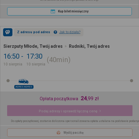
Kup bilet miesięczny
Z adresu pod adres
Jak to działa?
Sierzputy Młode, Twój adres
Rudniki, Twój adres
16:50
17:30
40min
10 sierpnia
10 sierpnia
ADRES-ADRES
24
,
99
zł
Opłata początkowa
Podaj adresy i sprawdź łączną cenę
Do opłaty początkowej zostanie doliczona spersonalizowana opłata ustalana na podstawie podany
Wyślij paczkę