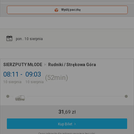
Wyślij paczkę
pon.. 10 sierpnia
SIERZPUTY MŁODE
Rudniki / Strękowa Góra
08:11
09:03
52min
10 sierpnia
10 sierpnia
31
,
69
zł
Kup Bilet
Cena całkowita dla jednego pasażera bez ulgi