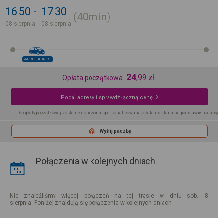
16:50
17:30
40min
08 sierpnia
08 sierpnia
ADRES-ADRES
24
,
99
zł
Opłata początkowa
Podaj adresy i sprawdź łączną cenę
Do opłaty początkowej zostanie doliczona spersonalizowana opłata ustalana na podstawie podany
Wyślij paczkę
Połączenia w kolejnych dniach
Nie znaleźliśmy więcej połączeń na tej trasie w dniu sob.. 8
sierpnia. Poniżej znajdują się połączenia w kolejnych dniach