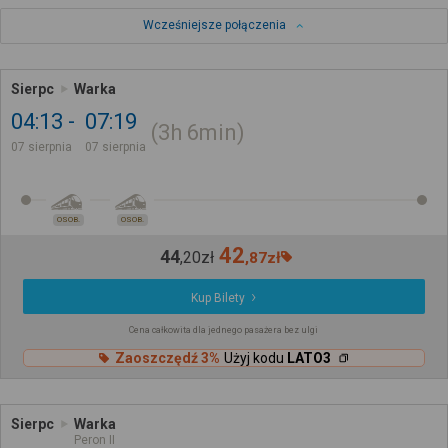
Wcześniejsze połączenia
Sierpc
Warka
04:13
07:19
3h
6min
07 sierpnia
07 sierpnia
OSOB.
OSOB.
42
44
,
20
zł
,
87
zł
Kup Bilety
Cena całkowita dla jednego pasażera bez ulgi
Zaoszczędź 3%
Użyj kodu
LATO3
Sierpc
Warka
Peron II