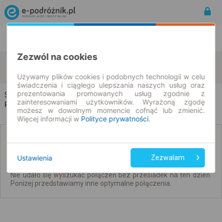
Rozkład Jazdy | Bilety
Bilety okresowe
Zezwól na cookies
Sierpc
Warka
zmień kryteria
07.08.2026 | -- : --
Używamy plików cookies i podobnych technologii w celu
świadczenia i ciągłego ulepszania naszych usług oraz
prezentowania promowanych usług zgodnie z
Sierpc → Warka
zainteresowaniami użytkowników. Wyrażoną zgodę
Rozkład jazdy i bilety
możesz w dowolnym momencie cofnąć lub zmienić.
Więcej informacji w
Polityce prywatności
.
Brak połączeń bezpośrednich. Sprawdź
połączenia z przesiadkami.
Ustawienia
Zezwalam
Nie udało się wyszukać połączeń bez przesiadek na ten dzień.
Poniżej przedstawiamy inne optymalne połączenia.