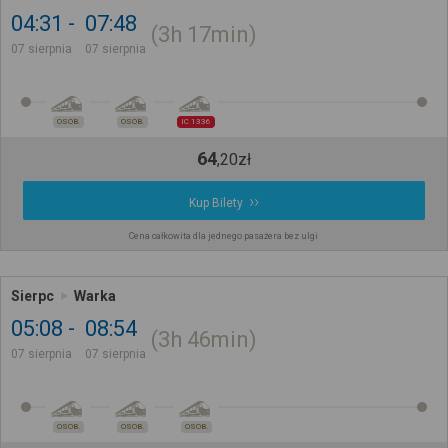
04:31
07:48
3h
17min
07 sierpnia
07 sierpnia
OSOB.
OSOB.
IC 1336
64
,
20
zł
Kup Bilety
Cena całkowita dla jednego pasażera bez ulgi
Sierpc
Warka
05:08
08:54
3h
46min
07 sierpnia
07 sierpnia
OSOB.
OSOB.
OSOB.